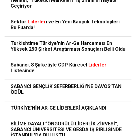
Henkel, “Tüketici Markaları” İş Birimi’ni Hayata
Geçiriyor
Sektör
Liderler
i ve En Yeni Kauçuk Teknolojileri
Bu Fuarda!
Turkishtime Türkiye'nin Ar-Ge Harcaması En
Yüksek 250 Şirket Araştırması Sonuçları Belli Oldu
Sabancı, 8 Şirketiyle CDP Küresel
Liderler
Listesinde
SABANCI GENÇLİK SEFERBERLİĞİ’NE DAVOS’TAN
ÖDÜL
TÜRKİYE’NİN AR-GE LİDERLERİ AÇIKLANDI
BİLİME DAYALI “ÖNGÖRÜLÜ LİDERLİK ZİRVESİ”,
SABANCI ÜNİVERSİTESİ VE GESDA İŞ BİRLİĞİNDE
İSTANBUL'DA BULUŞTU