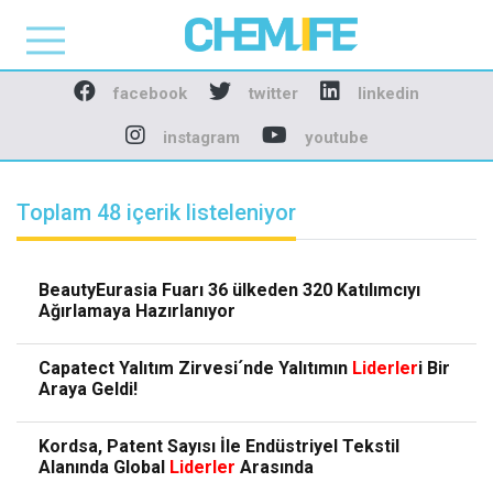
Chemlife - Basılı ve D
facebook
twitter
linkedin
instagram
youtube
Toplam 48 içerik listeleniyor
BeautyEurasia Fuarı 36 ülkeden 320 Katılımcıyı
Ağırlamaya Hazırlanıyor
Capatect Yalıtım Zirvesi´nde Yalıtımın
Liderler
i Bir
Araya Geldi!
Kordsa, Patent Sayısı İle Endüstriyel Tekstil
Alanında Global
Liderler
Arasında