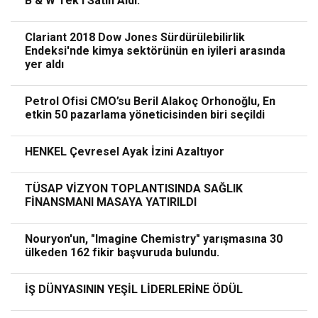
B & W Tek’i Satın Aldı.
Clariant 2018 Dow Jones Sürdürülebilirlik
Endeksi'nde kimya sektörünün en iyileri arasında
yer aldı
Petrol Ofisi CMO’su Beril Alakoç Orhonoğlu, En
etkin 50 pazarlama yöneticisinden biri seçildi
HENKEL Çevresel Ayak İzini Azaltıyor
TÜSAP VİZYON TOPLANTISINDA SAĞLIK
FİNANSMANI MASAYA YATIRILDI
Nouryon'un, "Imagine Chemistry" yarışmasına 30
ülkeden 162 fikir başvuruda bulundu.
İŞ DÜNYASININ YEŞİL LİDERLERİNE ÖDÜL