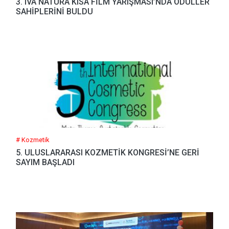
3. IVA NATURA KISA FİLM YARIŞMASI’NDA ÖDÜLLER
SAHİPLERİNİ BULDU
# Kozmetik
5. ULUSLARARASI KOZMETİK KONGRESİ’NE GERİ
SAYIM BAŞLADI