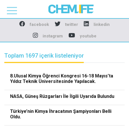
Chemlife - Basılı ve D
facebook
twitter
linkedin
instagram
youtube
Toplam 1697 içerik listeleniyor
8.Ulusal Kimya Öğrenci Kongresi 16-18 Mayıs’ta
Yıldız Teknik Üniversitesinde Yapılacak.
NASA, Güneş Rüzgarları İle İlgili Uyarıda Bulundu
Türkiye’nin Kimya İhracatının Şampiyonları Belli
Oldu.