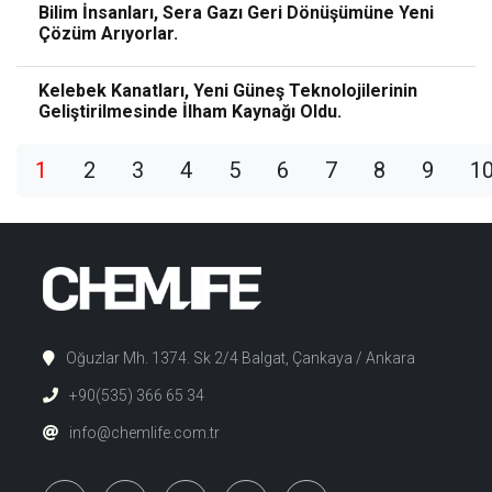
Bilim İnsanları, Sera Gazı Geri Dönüşümüne Yeni
Çözüm Arıyorlar.
Kelebek Kanatları, Yeni Güneş Teknolojilerinin
Geliştirilmesinde İlham Kaynağı Oldu.
1
2
3
4
5
6
7
8
9
1
Oğuzlar Mh. 1374. Sk 2/4 Balgat, Çankaya / Ankara
+90(535) 366 65 34
info@chemlife.com.tr