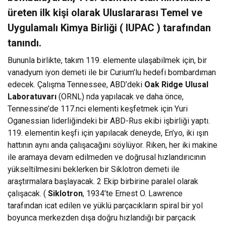
üreten ilk kişi olarak Uluslararası Temel ve
Uygulamalı Kimya Birliği ( IUPAC ) tarafından
tanındı.
Bununla birlikte, takım 119. elemente ulaşabilmek için, bir
vanadyum iyon demeti ile bir Curium’lu hedefi bombardıman
edecek. Çalışma Tennessee, ABD’deki
Oak Ridge Ulusal
Laboratuvarı
(ORNL) nda yapılacak ve daha önce,
Tennessine’de 117.nci elementi keşfetmek için Yuri
Oganessian liderliğindeki bir ABD-Rus ekibi işbirliği yaptı.
119. elementin keşfi için yapılacak deneyde, En’yo, iki ışın
hattının aynı anda çalışacağını söylüyor. Riken, her iki makine
ile aramaya devam edilmeden ve doğrusal hızlandırıcının
yükseltilmesini beklerken bir Siklotron demeti ile
araştırmalara başlayacak. 2 Ekip birbirine paralel olarak
çalışacak. (
Siklotron
, 1934’te Ernest O. Lawrence
tarafından icat edilen ve yüklü parçacıkların spiral bir yol
boyunca merkezden dışa doğru hızlandığı bir parçacık