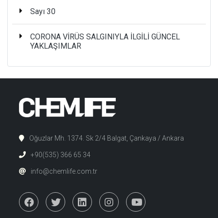
Sayı 30
CORONA VİRÜS SALGINIYLA İLGİLİ GÜNCEL
YAKLAŞIMLAR
Oğuzlar Mh. 1374. Sk 2/4 Balgat, Çankaya / Ankara
+90(535) 366 65 34
info@chemlife.com.tr