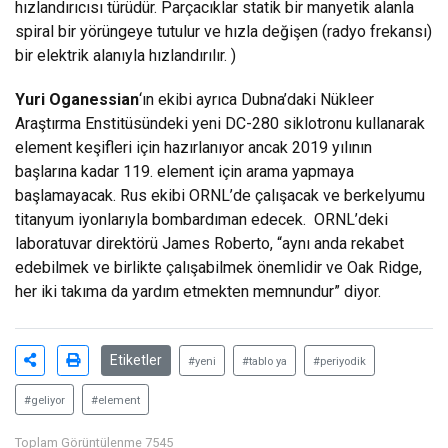
hızlandırıcısı türüdür. Parçacıklar statik bir manyetik alanla
spiral bir yörüngeye tutulur ve hızla değişen (radyo frekansı)
bir elektrik alanıyla hızlandırılır. )
Yuri Oganessian
‘ın ekibi ayrıca Dubna’daki Nükleer
Araştırma Enstitüsündeki yeni DC-280 siklotronu kullanarak
element keşifleri için hazırlanıyor ancak 2019 yılının
başlarına kadar 119. element için arama yapmaya
başlamayacak. Rus ekibi ORNL’de çalışacak ve berkelyumu
titanyum iyonlarıyla bombardıman edecek. ORNL’deki
laboratuvar direktörü James Roberto, “aynı anda rekabet
edebilmek ve birlikte çalışabilmek önemlidir ve Oak Ridge,
her iki takıma da yardım etmekten memnundur” diyor.
Etiketler
#yeni
#tablo ya
#periyodik
#geliyor
#element
Toplam Görüntülenme 7545