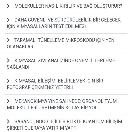
MOLEKÜLLER NASIL KIRILIR VE BAĞ OLUŞTURUR?
DAHA GÜVENLİ VE SÜRDÜRÜLEBİLİR BİR GELECEK
İÇİN KİMYASALLARIN TEST EDİLMESİ
TARAMALI TÜNELLEME MİKROSKOBU İÇİN YENİ
OLANAKLAR
KİMYASAL SIVI ANALİZİNDE ÖNEMLİ İLERLEME
SAĞLANDI
KİMYASAL BİLEŞİMİ BELİRLEMEK İÇİN BİR
FOTOĞRAF ÇEKMENİZ YETERLİ
MEKANOKİMYA YİNE SAHNEDE: ORGANOLİTYUM
MOLEKÜLLERİ ÜRETMENİN KOLAY BİR YOLU
SABANCI, GOOGLE İLE BİRLİKTE KUANTUM BİLİŞİM
ŞİRKETİ QUERA'YA YATIRIM YAPTI