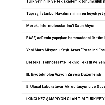
Türkiye’nin ilk ve tek akademik tohumculuk 
Tüpraş, İstanbul Havalimanı’nın en büyük jet y
Merck, Intermolecular Inc'i Satın Alıyor
BASF, acResin yapışkan hammaddesi üretim ka
Yeni Mars Misyonu Keşif Aracı “Rosalind Fran
Berteks, Teknofest'te Teknik Tekstil ve Yeni
III. Biyoteknoloji Vizyon Zirvesi Düzenlendi
5. Ulusal Laboratuvar Akreditasyonu ve Güv
İKİNCİ KEZ ŞAMPİYON OLAN TİM TÜRKİYE’Y