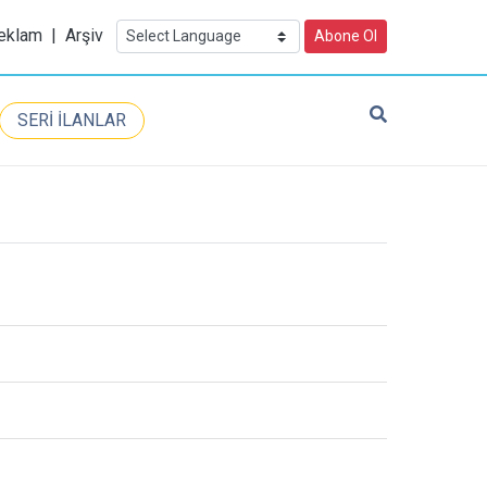
eklam
|
Arşiv
Abone Ol
SERİ İLANLAR