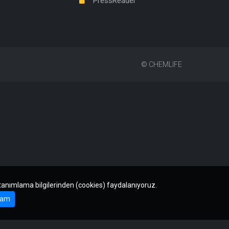
PressReader
©
CHEMLIFE
 tanımlama bilgilerinden (cookies) faydalanıyoruz.
am