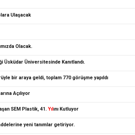
olara Ulaşacak
ımızda Olacak.
ği Üsküdar Üniversitesinde Kanıtlandı.
üyle bir araya geldi, toplam 770 görüşme yapıldı
arına Açılıyor
ılaşan SEM Plastik, 41.
Yıl
ını Kutluyor
elerine yeni tanımlar getiriyor.