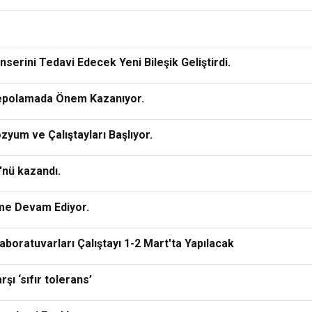
erini Tedavi Edecek Yeni Bileşik Geliştirdi.
Depolamada Önem Kazanıyor.
yum ve Çalıştayları Başlıyor.
nü kazandı.
me Devam Ediyor.
boratuvarları Çalıştayı 1-2 Mart'ta Yapılacak
ı ‘sıfır tolerans’