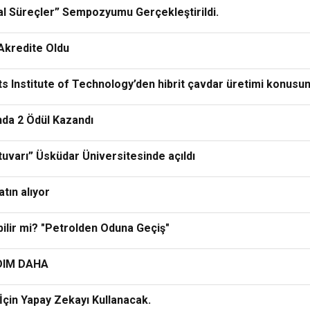
al Süreçler” Sempozyumu Gerçekleştirildi.
 Akredite Oldu
s Institute of Technology’den hibrit çavdar üretimi konusund
ında 2 Ödül Kazandı
atuvarı” Üsküdar Üniversitesinde açıldı
atın alıyor
ilir mi? "Petrolden Oduna Geçiş"
DIM DAHA
 İçin Yapay Zekayı Kullanacak.