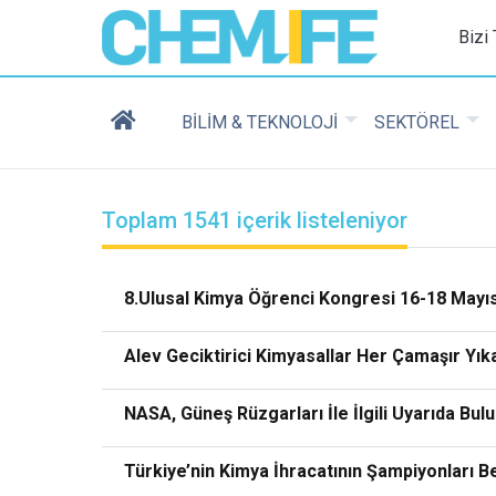
Chemlife - Basılı ve D
Bizi
BİLİM & TEKNOLOJİ
SEKTÖREL
Toplam 1541 içerik listeleniyor
8.Ulusal Kimya Öğrenci Kongresi 16-18 Mayı
Alev Geciktirici Kimyasallar Her Çamaşır Yıkad
NASA, Güneş Rüzgarları İle İlgili Uyarıda Bul
Türkiye’nin Kimya İhracatının Şampiyonları Bel