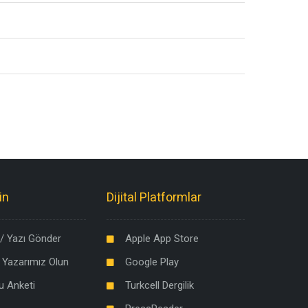
in
Dijital Platformlar
/ Yazı Gönder
Apple App Store
 Yazarımız Olun
Google Play
u Anketi
Turkcell Dergilik