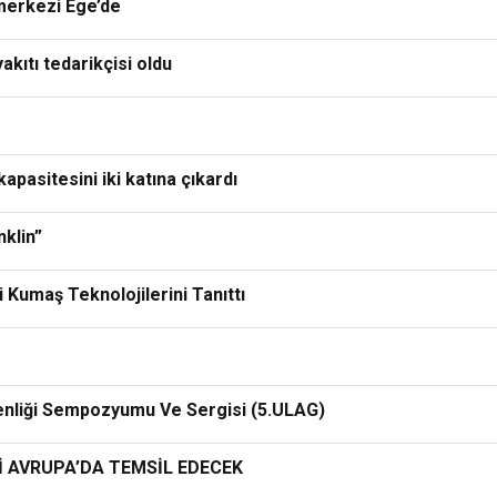
merkezi Ege’de
akıtı tedarikçisi oldu
pasitesini iki katına çıkardı
klin”
 Kumaş Teknolojilerini Tanıttı
enliği Sempozyumu Ve Sergisi (5.ULAG)
İ AVRUPA’DA TEMSİL EDECEK