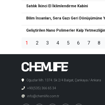
Satılık İkinci El İklimlendirme Kabini
Bilim İnsanları, Sera Gazı Geri Dönüşümüne 
Geliştirilen Nano Polimerler Kalp Yetmezliğini
1
2
3
4
5
6
7
8
Oğuzlar Mh. 1374. Sk 2/4 Balgat, Çankaya / Ankara
+90(535) 366 65 34
info@chemlife.com.tr