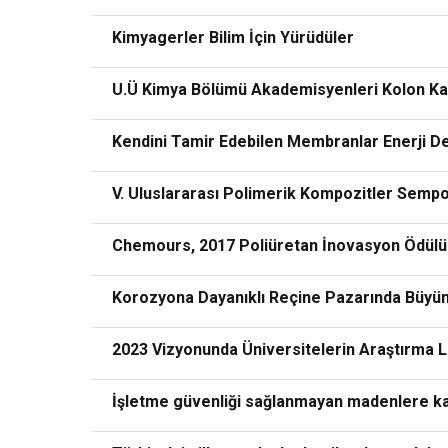
Kimyagerler Bilim İçin Yürüdüler
U.Ü Kimya Bölümü Akademisyenleri Kolon Kans
Kendini Tamir Edebilen Membranlar Enerji 
V. Uluslararası Polimerik Kompozitler Sempoz
Chemours, 2017 Poliüretan İnovasyon Ödülü'
Korozyona Dayanıklı Reçine Pazarında Büyü
2023 Vizyonunda Üniversitelerin Araştırma La
İşletme güvenliği sağlanmayan madenlere karş