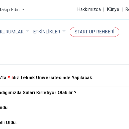
ijital Kimya Dergisi
Hakkımızda
|
Künye
|
R
 Takip Edin
KURUMLAR
ETKİNLİKLER
START-UP REHBERİ
s’ta
Yıl
dız Teknik Üniversitesinde Yapılacak.
ığımızda Suları Kirletiyor Olabilir ?
undu
li Oldu.