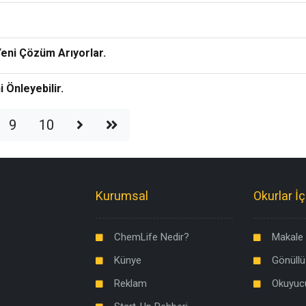
Yeni Çözüm Arıyorlar.
 Önleyebilir.
9
10
Kurumsal
Okurlar İç
ChemLife Nedir?
Makale 
Künye
Gönüllü
Reklam
Okuyuc