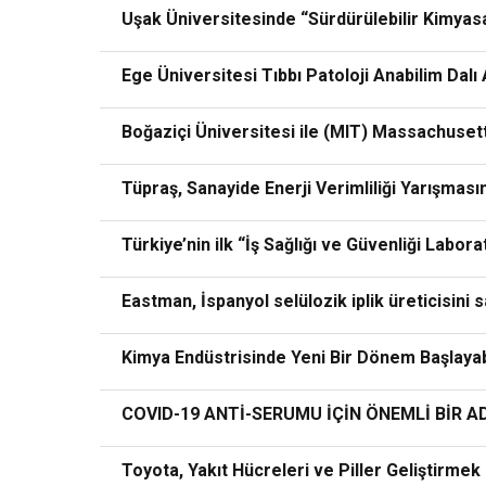
Uşak Üniversitesinde “Sürdürülebilir Kimyas
Ege Üniversitesi Tıbbı Patoloji Anabilim Dalı
Boğaziçi Üniversitesi ile (MIT) Massachusett
Tüpraş, Sanayide Enerji Verimliliği Yarışmas
Türkiye’nin ilk “İş Sağlığı ve Güvenliği Labor
Eastman, İspanyol selülozik iplik üreticisini s
Kimya Endüstrisinde Yeni Bir Dönem Başlayab
COVID-19 ANTİ-SERUMU İÇİN ÖNEMLİ BİR A
Toyota, Yakıt Hücreleri ve Piller Geliştirmek