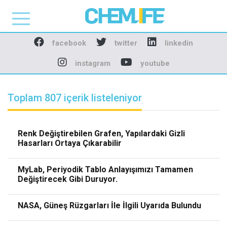
Chemlife - Basılı ve D
facebook
twitter
linkedin
instagram
youtube
Toplam 807 içerik listeleniyor
Renk Değiştirebilen Grafen, Yapılardaki Gizli
Hasarları Ortaya Çıkarabilir
MyLab, Periyodik Tablo Anlayışımızı Tamamen
Değiştirecek Gibi Duruyor.
NASA, Güneş Rüzgarları İle İlgili Uyarıda Bulundu