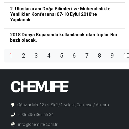
2. Uluslararası Doğa Bilimleri ve Mühendislikte
Yenilikler Konferansı 07-10 Eylül 2018’te
Yapılacak.
2018 Dünya Kupasında kullanılacak olan toplar Bio
bazlı olacak.
1
2
3
4
5
6
7
8
9
1
Oğuzlar Mh. 1374. Sk 2/4 Balgat, Çankaya / Ankara
+90(535) 366 65 34
info@chemlife.com.tr