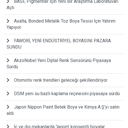
BASF, Pigmentler İçin Yeni Bir Araştırma Laboratuvarı
Açtı
Axalta, Bonded Metalik Toz Boya Tesisi İçin Yatırım
Yapıyor
FAWORİ, YENİ ENDÜSTRİYEL BOYASINI PAZARA
SUNDU
AkzoNobel Yeni Dijital Renk Sensörünü Piyasaya
Sürdü
Otomotiv renk trendleri geleceği şekillendiriyor
DSM yeni su bazlı kaplama reçinesini piyasaya sürdü
Japon Nippon Paint Betek Boya ve Kimya A.Ş’yi satın
aldı
İç ve dış mekanlarda ‘lagom’ konseptli boyalar