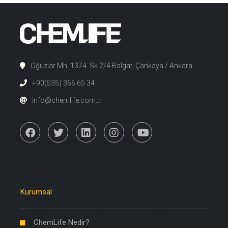
Oğuzlar Mh. 1374. Sk 2/4 Balgat, Çankaya / Ankara
+90(535) 366 65 34
info@chemlife.com.tr
Kurumsal
ChemLife Nedir?