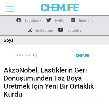
Chemlife - Basılı ve D
facebook
twitter
linkedin
instagram
youtube
Boya
AkzoNobel, Lastiklerin Geri
Dönüşümünden Toz Boya
Üretmek İçin Yeni Bir Ortaklık
Kurdu.