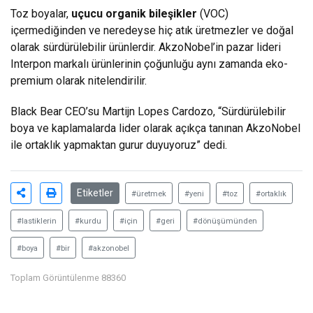
Toz boyalar,
uçucu organik bileşikler
(VOC)
içermediğinden ve neredeyse hiç atık üretmezler ve doğal
olarak sürdürülebilir ürünlerdir. AkzoNobel’in pazar lideri
Interpon markalı ürünlerinin çoğunluğu aynı zamanda eko-
premium olarak nitelendirilir.
Black Bear CEO’su Martijn Lopes Cardozo, “Sürdürülebilir
boya ve kaplamalarda lider olarak açıkça tanınan AkzoNobel
ile ortaklık yapmaktan gurur duyuyoruz” dedi.
Etiketler
#üretmek
#yeni
#toz
#ortaklık
#lastiklerin
#kurdu
#için
#geri
#dönüşümünden
#boya
#bir
#akzonobel
Toplam Görüntülenme 88360