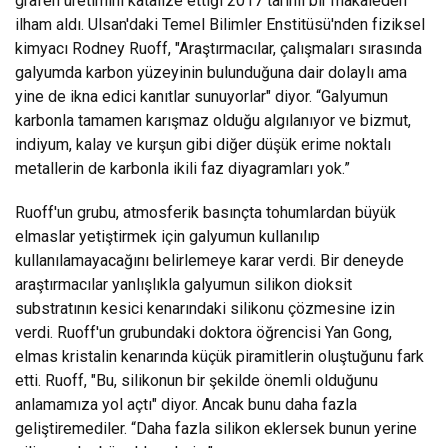
grafen üretimini katalize ettiği 2017 tarihli bir makaleden
ilham aldı. Ulsan'daki Temel Bilimler Enstitüsü'nden fiziksel
kimyacı Rodney Ruoff, "Araştırmacılar, çalışmaları sırasında
galyumda karbon yüzeyinin bulunduğuna dair dolaylı ama
yine de ikna edici kanıtlar sunuyorlar" diyor. “Galyumun
karbonla tamamen karışmaz olduğu algılanıyor ve bizmut,
indiyum, kalay ve kurşun gibi diğer düşük erime noktalı
metallerin de karbonla ikili faz diyagramları yok.”
Ruoff'un grubu, atmosferik basınçta tohumlardan büyük
elmaslar yetiştirmek için galyumun kullanılıp
kullanılamayacağını belirlemeye karar verdi. Bir deneyde
araştırmacılar yanlışlıkla galyumun silikon dioksit
substratının kesici kenarındaki silikonu çözmesine izin
verdi. Ruoff'un grubundaki doktora öğrencisi Yan Gong,
elmas kristalin kenarında küçük piramitlerin oluştuğunu fark
etti. Ruoff, "Bu, silikonun bir şekilde önemli olduğunu
anlamamıza yol açtı" diyor. Ancak bunu daha fazla
geliştiremediler. “Daha fazla silikon eklersek bunun yerine