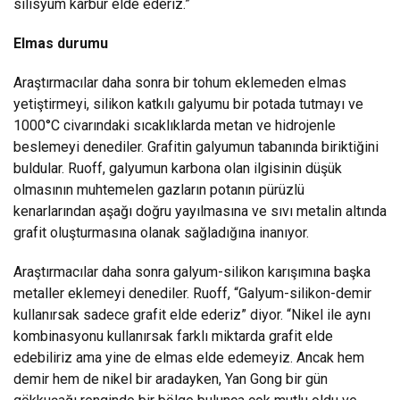
silisyum karbür elde ederiz.”
Elmas durumu
Araştırmacılar daha sonra bir tohum eklemeden elmas
yetiştirmeyi, silikon katkılı galyumu bir potada tutmayı ve
1000°C civarındaki sıcaklıklarda metan ve hidrojenle
beslemeyi denediler. Grafitin galyumun tabanında biriktiğini
buldular. Ruoff, galyumun karbona olan ilgisinin düşük
olmasının muhtemelen gazların potanın pürüzlü
kenarlarından aşağı doğru yayılmasına ve sıvı metalin altında
grafit oluşturmasına olanak sağladığına inanıyor.
Araştırmacılar daha sonra galyum-silikon karışımına başka
metaller eklemeyi denediler. Ruoff, “Galyum-silikon-demir
kullanırsak sadece grafit elde ederiz” diyor. “Nikel ile aynı
kombinasyonu kullanırsak farklı miktarda grafit elde
edebiliriz ama yine de elmas elde edemeyiz. Ancak hem
demir hem de nikel bir aradayken, Yan Gong bir gün