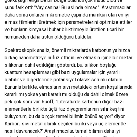
gökkuşağı renginde bir bölge bulunca çok mutlu oldu ve
şunu fark etti: "Vay canına! Bu aslında elmas”. Araştırmacılar
daha sonra onlarca mikrometre çapında mümkün olan en iyi
elmas filmlerini üretmek için parametrelerini optimize ettiler
ve bunların kimyasal buhar biriktirmeyle üretilen ticari bir
numuneden daha üstün olduğunu buldular.
Spektroskopik analiz, önemli miktarlarda karbonun yalnızca
birkaç nanometreye nüfuz ettiğini ve elmasın içine bir miktar
silikonun dahil edildiğini gösterdi; bu, silikon boşluğu
kuantum hesaplaması gibi bazı uygulamalar için yararlı
olabilir ve diğerlerinde potansiyel olarak sorunlu olabilir.
Bununla birlikte, elmasların sıvı metaldeki ortam koşullarında
kararlı mı yoksa yarı kararlı mı olduğu da dahil olmak üzere
pek çok soru var. Ruoff, "Literatürde karbonun diğer bazı
elementlerle birlikte üçlü faz diyagramlarının sıfır keşfini
buluyorum; bu da birçok temel bilimin önünü açıyor" diyor.
Karbon, sıvı metal olarak seçilen bu iki veya üç elementle
nasıl davranacak?' Araştırmacılar, temel bilimin daha iyi