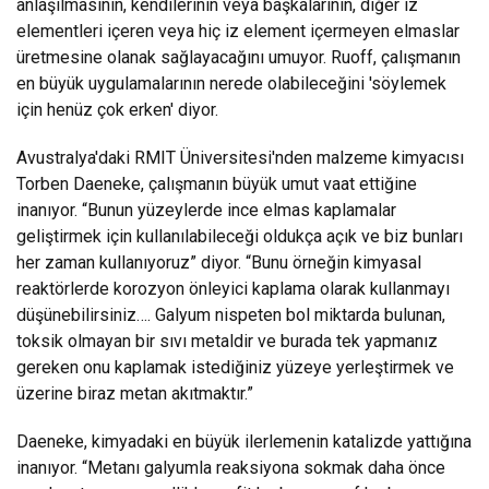
anlaşılmasının, kendilerinin veya başkalarının, diğer iz
elementleri içeren veya hiç iz element içermeyen elmaslar
üretmesine olanak sağlayacağını umuyor. Ruoff, çalışmanın
en büyük uygulamalarının nerede olabileceğini 'söylemek
için henüz çok erken' diyor.
Avustralya'daki RMIT Üniversitesi'nden malzeme kimyacısı
Torben Daeneke, çalışmanın büyük umut vaat ettiğine
inanıyor. “Bunun yüzeylerde ince elmas kaplamalar
geliştirmek için kullanılabileceği oldukça açık ve biz bunları
her zaman kullanıyoruz” diyor. “Bunu örneğin kimyasal
reaktörlerde korozyon önleyici kaplama olarak kullanmayı
düşünebilirsiniz…. Galyum nispeten bol miktarda bulunan,
toksik olmayan bir sıvı metaldir ve burada tek yapmanız
gereken onu kaplamak istediğiniz yüzeye yerleştirmek ve
üzerine biraz metan akıtmaktır.”
Daeneke, kimyadaki en büyük ilerlemenin katalizde yattığına
inanıyor. “Metanı galyumla reaksiyona sokmak daha önce