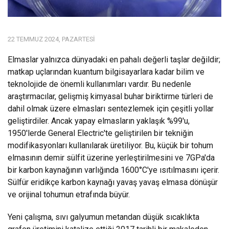
22 TEMMUZ 2024, PAZARTESI
Elmaslar yalnızca dünyadaki en pahalı değerli taşlar değildir;
matkap uçlarından kuantum bilgisayarlara kadar bilim ve
teknolojide de önemli kullanımları vardır. Bu nedenle
araştırmacılar, gelişmiş kimyasal buhar biriktirme türleri de
dahil olmak üzere elmasları sentezlemek için çeşitli yollar
geliştirdiler. Ancak yapay elmasların yaklaşık %99'u,
1950'lerde General Electric'te geliştirilen bir tekniğin
modifikasyonları kullanılarak üretiliyor. Bu, küçük bir tohum
elmasının demir sülfit üzerine yerleştirilmesini ve 7GPa'da
bir karbon kaynağının varlığında 1600°C'ye ısıtılmasını içerir.
Sülfür eridikçe karbon kaynağı yavaş yavaş elmasa dönüşür
ve orijinal tohumun etrafında büyür.
Yeni çalışma, sıvı galyumun metandan düşük sıcaklıkta