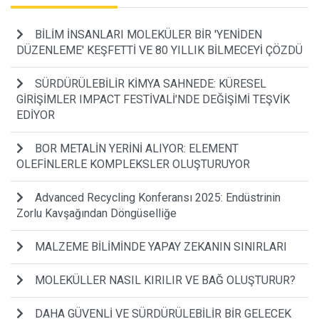
BİLİM İNSANLARI MOLEKÜLER BİR 'YENİDEN
DÜZENLEME' KEŞFETTİ VE 80 YILLIK BİLMECEYİ ÇÖZDÜ
SÜRDÜRÜLEBİLİR KİMYA SAHNEDE: KÜRESEL
GİRİŞİMLER IMPACT FESTİVALİ'NDE DEĞİŞİMİ TEŞVİK
EDİYOR
BOR METALİN YERİNİ ALIYOR: ELEMENT
OLEFİNLERLE KOMPLEKSLER OLUŞTURUYOR
Advanced Recycling Konferansı 2025: Endüstrinin
Zorlu Kavşağından Döngüselliğe
MALZEME BİLİMİNDE YAPAY ZEKANIN SINIRLARI
MOLEKÜLLER NASIL KIRILIR VE BAĞ OLUŞTURUR?
DAHA GÜVENLİ VE SÜRDÜRÜLEBİLİR BİR GELECEK