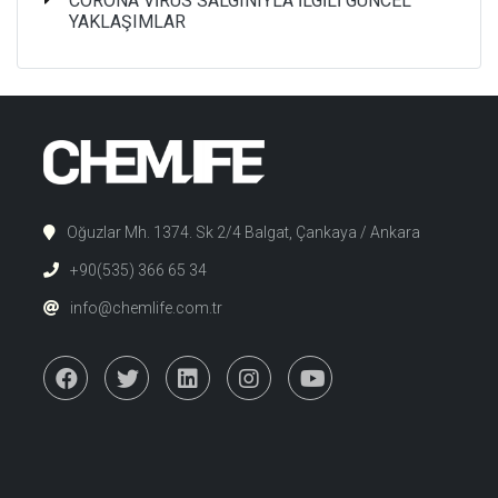
CORONA VİRÜS SALGINIYLA İLGİLİ GÜNCEL
YAKLAŞIMLAR
Oğuzlar Mh. 1374. Sk 2/4 Balgat, Çankaya / Ankara
+90(535) 366 65 34
info@chemlife.com.tr