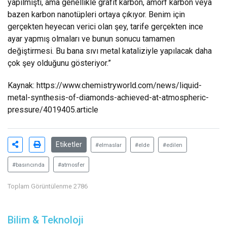
yapılmıştı, ama genellikle grafit karbon, amorf karbon veya
bazen karbon nanotüpleri ortaya çıkıyor. Benim için
gerçekten heyecan verici olan şey, tarife gerçekten ince
ayar yapmış olmaları ve bunun sonucu tamamen
değiştirmesi. Bu bana sıvı metal kataliziyle yapılacak daha
çok şey olduğunu gösteriyor.”
Kaynak: https://www.chemistryworld.com/news/liquid-
metal-synthesis-of-diamonds-achieved-at-atmospheric-
pressure/4019405.article
Etiketler
#elmaslar
#elde
#edilen
#basıncında
#atmosfer
Toplam Görüntülenme 2786
Bilim & Teknoloji