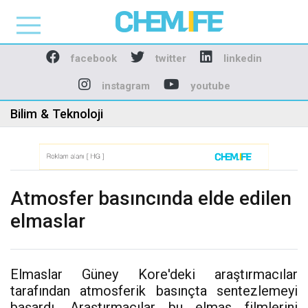
Chemlife - Basılı ve D
facebook
twitter
linkedin
instagram
youtube
Bilim & Teknoloji
Atmosfer basıncında elde edilen
elmaslar
Elmaslar Güney Kore'deki araştırmacılar
tarafından atmosferik basınçta sentezlemeyi
başardı. Araştırmacılar bu elmas filmlerini