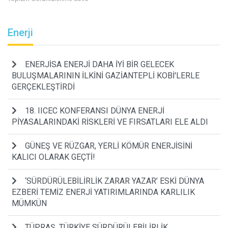
Enerji
ENERJİSA ENERJİ DAHA İYİ BİR GELECEK
BULUŞMALARININ İLKİNİ GAZİANTEPLİ KOBİ'LERLE
GERÇEKLEŞTİRDİ
18. IICEC KONFERANSI DÜNYA ENERJİ
PİYASALARINDAKİ RİSKLERİ VE FIRSATLARI ELE ALDI
GÜNEŞ VE RÜZGAR, YERLİ KÖMÜR ENERJİSİNİ
KALICI OLARAK GEÇTİ!
‘SÜRDÜRÜLEBİLİRLİK ZARAR YAZAR’ ESKİ DÜNYA
EZBERİ TEMİZ ENERJİ YATIRIMLARINDA KARLILIK
MÜMKÜN
TÜPRAŞ, TÜRKİYE SÜRDÜRÜLEBİLİRLİK