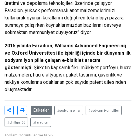
üretimi ve depolama teknolojileri üzerinde çalışıyor.
Faradion, yüksek performanslı anot malzemelerimizi
kullanarak oyunun kurallarını değiştiren teknolojiyi pazara
sunmaya çalışırken kaynaklarımızdan bazılarını devreye
sokmaktan memnuniyet duyuyoruz" diyor.
2015 yılında Faradion, Williams Advanced Engineering
ve Oxford Üniversitesi ile işbirliği içinde bir dünyanın ilk
sodyum iyon pille çalışan
e-bisiklet
aracını
göstermişti.
Şirketin kapsamlı fikri mülkiyet portföyü, hücre
malzemeleri, hücre altyapısı, paket tasarımı, güvenlik ve
nakliye konularına odaklanan çok sayıda patent ailesinden
oluşmaktadır.
Etiketler
#sodyum piller
#sodyum iyon piller
#phıllıps 66
#faradıon
Toplam Görüntülenme 8096