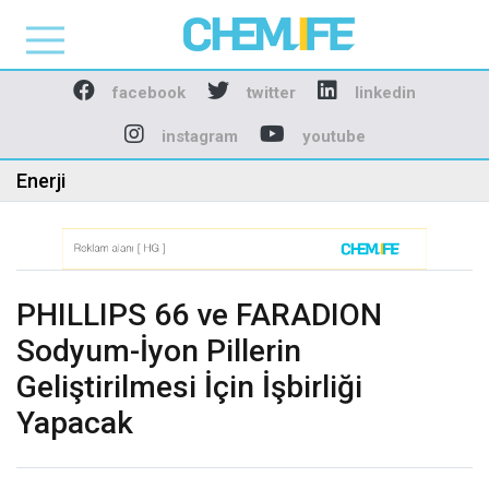
Chemlife - Basılı ve D
facebook
twitter
linkedin
instagram
youtube
Enerji
PHILLIPS 66 ve FARADION
Sodyum-İyon Pillerin
Geliştirilmesi İçin İşbirliği
Yapacak