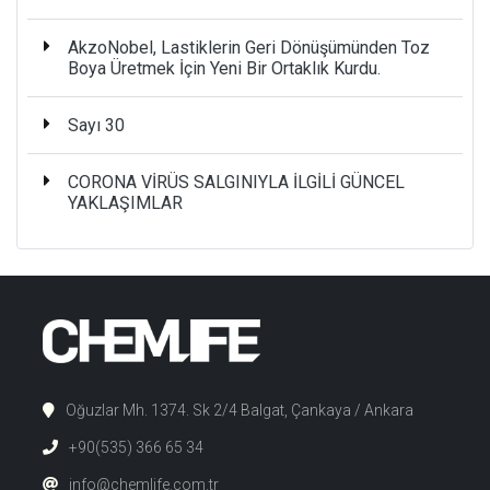
AkzoNobel, Lastiklerin Geri Dönüşümünden Toz
Boya Üretmek İçin Yeni Bir Ortaklık Kurdu.
Sayı 30
CORONA VİRÜS SALGINIYLA İLGİLİ GÜNCEL
YAKLAŞIMLAR
Oğuzlar Mh. 1374. Sk 2/4 Balgat, Çankaya / Ankara
+90(535) 366 65 34
info@chemlife.com.tr