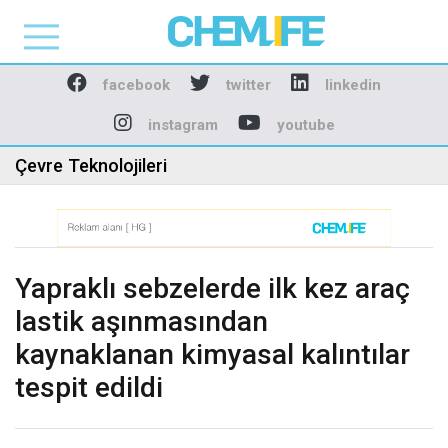
Chemlife - Basılı ve D
facebook
twitter
linkedin
instagram
youtube
Çevre Teknolojileri
Yapraklı sebzelerde ilk kez araç
lastik aşınmasından
kaynaklanan kimyasal kalıntılar
tespit edildi