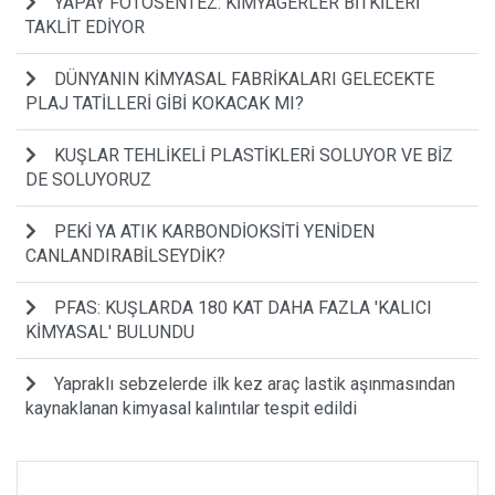
YAPAY FOTOSENTEZ: KİMYAGERLER BİTKİLERİ
TAKLİT EDİYOR
DÜNYANIN KİMYASAL FABRİKALARI GELECEKTE
PLAJ TATİLLERİ GİBİ KOKACAK MI?
KUŞLAR TEHLİKELİ PLASTİKLERİ SOLUYOR VE BİZ
DE SOLUYORUZ
PEKİ YA ATIK KARBONDİOKSİTİ YENİDEN
CANLANDIRABİLSEYDİK?
PFAS: KUŞLARDA 180 KAT DAHA FAZLA 'KALICI
KİMYASAL' BULUNDU
Yapraklı sebzelerde ilk kez araç lastik aşınmasından
kaynaklanan kimyasal kalıntılar tespit edildi