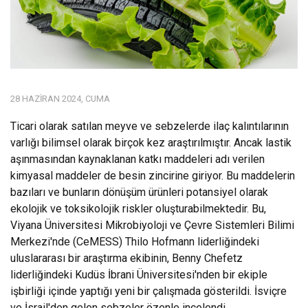
28 HAZIRAN 2024, CUMA
Ticari olarak satılan meyve ve sebzelerde ilaç kalıntılarının
varlığı bilimsel olarak birçok kez araştırılmıştır. Ancak lastik
aşınmasından kaynaklanan katkı maddeleri adı verilen
kimyasal maddeler de besin zincirine giriyor.
Bu maddelerin
bazıları ve bunların dönüşüm ürünleri potansiyel olarak
ekolojik ve toksikolojik riskler oluşturabilmektedir.
Bu,
Viyana Üniversitesi Mikrobiyoloji ve Çevre Sistemleri Bilimi
Merkezi'nde (CeMESS) Thilo Hofmann liderliğindeki
uluslararası bir araştırma ekibinin, Benny Chefetz
liderliğindeki Kudüs İbrani Üniversitesi'nden bir ekiple
işbirliği içinde yaptığı yeni bir çalışmada gösterildi. İsviçre
ve İsrail'den gelen sebzeler özenle incelendi.