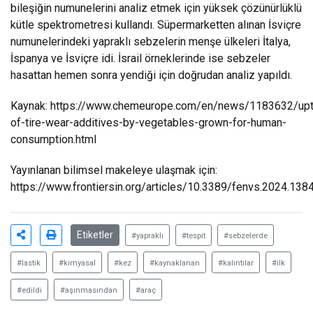
bileşiğin numunelerini analiz etmek için yüksek çözünürlüklü
kütle spektrometresi kullandı. Süpermarketten alınan İsviçre
numunelerindeki yapraklı sebzelerin menşe ülkeleri İtalya,
İspanya ve İsviçre idi. İsrail örneklerinde ise sebzeler
hasattan hemen sonra yendiği için doğrudan analiz yapıldı.
Kaynak:
https://www.chemeurope.com/en/news/1183632/upt
of-tire-wear-additives-by-vegetables-grown-for-human-
consumption.html
Yayınlanan bilimsel makeleye ulaşmak için:
https://www.frontiersin.org/articles/10.3389/fenvs.2024.138
Etiketler
#yapraklı
#tespit
#sebzelerde
#lastik
#kimyasal
#kez
#kaynaklanan
#kalıntılar
#ilk
#edildi
#aşınmasından
#araç