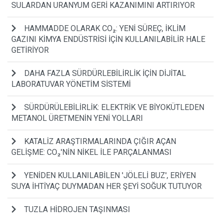
SULARDAN URANYUM GERİ KAZANIMINI ARTIRIYOR
HAMMADDE OLARAK CO₂: YENİ SÜREÇ, İKLİM
GAZINI KİMYA ENDÜSTRİSİ İÇİN KULLANILABİLİR HALE
GETİRİYOR
DAHA FAZLA SÜRDÜRLEBİLİRLİK İÇİN DİJİTAL
LABORATUVAR YÖNETİM SİSTEMİ
SÜRDÜRÜLEBİLİRLİK: ELEKTRİK VE BİYOKÜTLEDEN
METANOL ÜRETMENİN YENİ YOLLARI
KATALİZ ARAŞTIRMALARINDA ÇIĞIR AÇAN
GELİŞME: CO₂'NİN NİKEL İLE PARÇALANMASI
YENİDEN KULLANILABİLEN 'JÖLELİ BUZ', ERİYEN
SUYA İHTİYAÇ DUYMADAN HER ŞEYİ SOĞUK TUTUYOR
TUZLA HİDROJEN TAŞINMASI