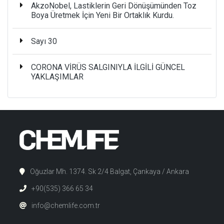
AkzoNobel, Lastiklerin Geri Dönüşümünden Toz
Boya Üretmek İçin Yeni Bir Ortaklık Kurdu.
Sayı 30
CORONA VİRÜS SALGINIYLA İLGİLİ GÜNCEL
YAKLAŞIMLAR
Oğuzlar Mh. 1374. Sk 2/4 Balgat, Çankaya / Ankara
+90(535) 366 65 34
info@chemlife.com.tr