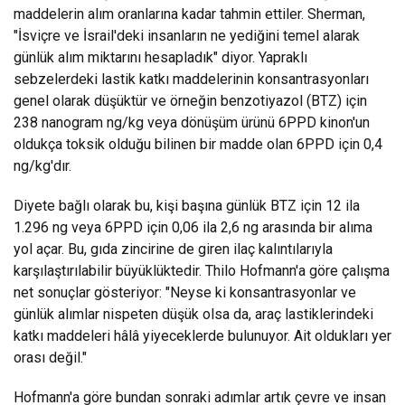
maddelerin alım oranlarına kadar tahmin ettiler. Sherman,
"İsviçre ve İsrail'deki insanların ne yediğini temel alarak
günlük alım miktarını hesapladık" diyor. Yapraklı
sebzelerdeki lastik katkı maddelerinin konsantrasyonları
genel olarak düşüktür ve örneğin benzotiyazol (BTZ) için
238 nanogram ng/kg veya dönüşüm ürünü 6PPD kinon'un
oldukça toksik olduğu bilinen bir madde olan 6PPD için 0,4
ng/kg'dır.
Diyete bağlı olarak bu, kişi başına günlük BTZ için 12 ila
1.296 ng veya 6PPD için 0,06 ila 2,6 ng arasında bir alıma
yol açar. Bu, gıda zincirine de giren ilaç kalıntılarıyla
karşılaştırılabilir büyüklüktedir. Thilo Hofmann'a göre çalışma
net sonuçlar gösteriyor: "Neyse ki konsantrasyonlar ve
günlük alımlar nispeten düşük olsa da, araç lastiklerindeki
katkı maddeleri hâlâ yiyeceklerde bulunuyor. Ait oldukları yer
orası değil."
Hofmann'a göre bundan sonraki adımlar artık çevre ve insan