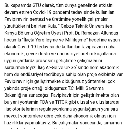
Bu kapsamda GTÜ olarak, tüm dünya genelinde etkisini
devam ettiren Covid-19 pandemi tedavisinde kullanılan
Favipiravirin sentezi ve üretimine yönelik çalışmalar
yürüttüklerini belirten Kulu, “ Gebze Teknik Üniversitesi
Kimya Bölümü Öğretim Üyesi Prof. Dr. Ramazan Altundaş
hocamla “İlaçta Yerelleşme ve Millileşme” hedefine uygun
olarak Covid-19 tedavisinde kullanılan favipiravirin daha
ekonomik, çevre dostu ve endüstriyel üretim koşullarına
uygun şartlarda prosesini geliştirme çalışmalarını
sürdürmekteyiz. İlaç Ar-Ge ve Ür-Ge`sinde hem akademik
hem de endüstriyel tecrübeye sahip olan proje ekibimiz var.
Favipiravir için geliştirmekte olduğumuz yöntemleri çok
yakında proje ortağı olduğumuz T.C. Milli Savunma
Bakanlığına sunacağız. Favipiravir için geliştirilmekte olan
bu yeni yöntemin FDA ve TİTCK gibi ulusal ve uluslararası
ilaç otoritelerinin regülasyonlarına uygunluğunun yanı sıra
mevcut yöntemlere göre çok daha ekonomik olması için
hazırlıklar yapmaktayız. Bu çalışmalar sonucunda, tamamen