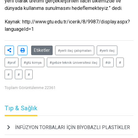
yerli olarak üretimi gerçekleştirilen ilacın ülkemizde ve
dünyada kullanıma sunulmasını hedeflemekteyiz.” dedi.
Kaynak:
http://www.gtu.edu.tr/icerik/8/9987/display.aspx?
languageId=1
Etiketler
#yerli ilaç çalışmaları
#yerli ilaç
#prof
#gtü kimya
#gebze teknik üniversitesi ilaç
#dr
#
#
#
#
Toplam Görüntülenme 22361
Tıp & Sağlık
İNFÜZYON TORBALARI İÇİN BİYOBAZLI PLASTİKLER