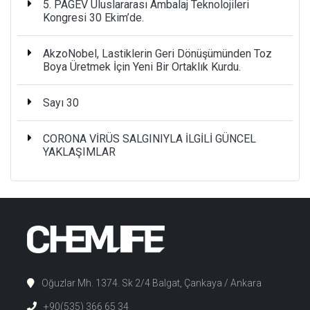
5. PAGEV Uluslararası Ambalaj Teknolojileri
Kongresi 30 Ekim’de.
AkzoNobel, Lastiklerin Geri Dönüşümünden Toz
Boya Üretmek İçin Yeni Bir Ortaklık Kurdu.
Sayı 30
CORONA VİRÜS SALGINIYLA İLGİLİ GÜNCEL
YAKLAŞIMLAR
Oğuzlar Mh. 1374. Sk 2/4 Balgat, Çankaya / Ankara
+90(535) 366 65 34