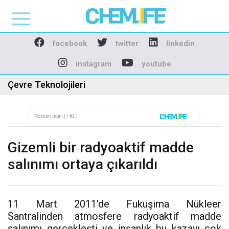
Chemlife - Basılı ve D
facebook
twitter
linkedin
instagram
youtube
Çevre Teknolojileri
Gizemli bir radyoaktif madde
salınımı ortaya çıkarıldı
11 Mart 2011'de Fukuşima Nükleer
Santralinden atmosfere radyoaktif madde
salınımı gerçekleşti ve insanlık bu kazayı çok