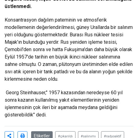
üstlenmedi.
Konsantrasyon dağılım paterninin ve atmosferik
modellemenin değerlendirilmesi, güney Urallarda bir salınım
yeri olduğunu göstermektedir. Burası Rus nükleer tesisi
Majak'ın bulunduğu yerdir. Rus yeniden işleme tesisi,
Çernobil'den sonra ve hatta Fukuşima'dan daha büyük olarak
Eylül 1957'de tarihin en büyük ikinci nükleer salınımına
sahne olmuştu. O zaman, plütonyum üretiminden elde edilen
sıvı atık içeren bir tank patladı ve bu da alanın yoğun şekilde
kirlenmesine neden oldu.
Georg Steinhauser," 1957 kazasından neredeyse 60 yıl
sonra kazanın kullanılmış yakıt elementlerinin yeniden
işlenmesinin çok ileri bir aşamada meydana geldiğini
gösterebildik" dedi.
Etiketler
#çıkarıldı
#salınımı
#radyoaktif