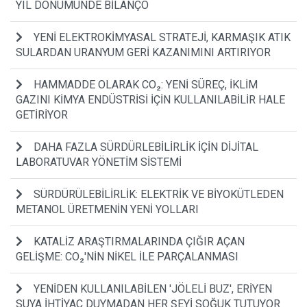
YIL DÖNÜMÜNDE BİLANÇO
YENİ ELEKTROKİMYASAL STRATEJİ, KARMAŞIK ATIK
SULARDAN URANYUM GERİ KAZANIMINI ARTIRIYOR
HAMMADDE OLARAK CO₂: YENİ SÜREÇ, İKLİM
GAZINI KİMYA ENDÜSTRİSİ İÇİN KULLANILABİLİR HALE
GETİRİYOR
DAHA FAZLA SÜRDÜRLEBİLİRLİK İÇİN DİJİTAL
LABORATUVAR YÖNETİM SİSTEMİ
SÜRDÜRÜLEBİLİRLİK: ELEKTRİK VE BİYOKÜTLEDEN
METANOL ÜRETMENİN YENİ YOLLARI
KATALİZ ARAŞTIRMALARINDA ÇIĞIR AÇAN
GELİŞME: CO₂'NİN NİKEL İLE PARÇALANMASI
YENİDEN KULLANILABİLEN 'JÖLELİ BUZ', ERİYEN
SUYA İHTİYAÇ DUYMADAN HER ŞEYİ SOĞUK TUTUYOR