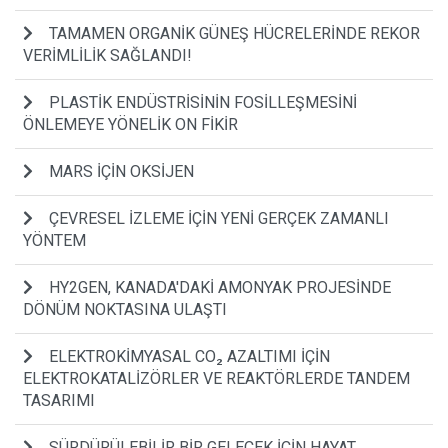
TAMAMEN ORGANİK GÜNEŞ HÜCRELERİNDE REKOR
VERİMLİLİK SAĞLANDI!
PLASTİK ENDÜSTRİSİNİN FOSİLLEŞMESİNİ
ÖNLEMEYE YÖNELİK ON FİKİR
MARS İÇİN OKSİJEN
ÇEVRESEL İZLEME İÇİN YENİ GERÇEK ZAMANLI
YÖNTEM
HY2GEN, KANADA'DAKİ AMONYAK PROJESİNDE
DÖNÜM NOKTASINA ULAŞTI
ELEKTROKİMYASAL CO₂ AZALTIMI İÇİN
ELEKTROKATALİZÖRLER VE REAKTÖRLERDE TANDEM
TASARIMI
SÜRDÜRÜLEBİLİR BİR GELECEK İÇİN HAYAT