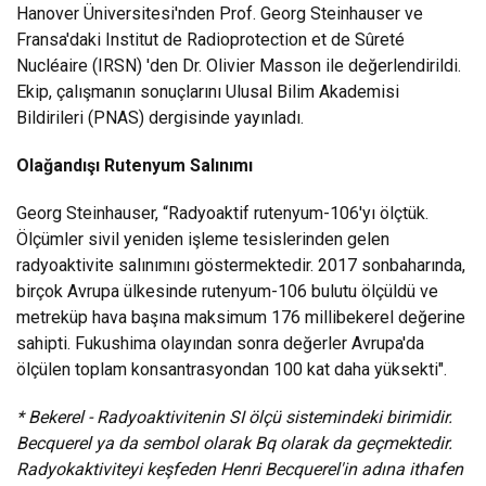
Hanover Üniversitesi'nden Prof. Georg Steinhauser ve
Fransa'daki Institut de Radioprotection et de Sûreté
Nucléaire (IRSN) 'den Dr. Olivier Masson ile değerlendirildi.
Ekip, çalışmanın sonuçlarını Ulusal Bilim Akademisi
Bildirileri (PNAS) dergisinde yayınladı.
Olağandışı Rutenyum Salınımı
Georg Steinhauser, “Radyoaktif rutenyum-106'yı ölçtük.
Ölçümler sivil yeniden işleme tesislerinden gelen
radyoaktivite salınımını göstermektedir. 2017 sonbaharında,
birçok Avrupa ülkesinde rutenyum-106 bulutu ölçüldü ve
metreküp hava başına maksimum 176 millibekerel değerine
sahipti. Fukushima olayından sonra değerler Avrupa'da
ölçülen toplam konsantrasyondan 100 kat daha yüksekti".
* Bekerel - Radyoaktivitenin SI ölçü sistemindeki birimidir.
Becquerel ya da sembol olarak Bq olarak da geçmektedir.
Radyokaktiviteyi keşfeden Henri Becquerel'in adına ithafen