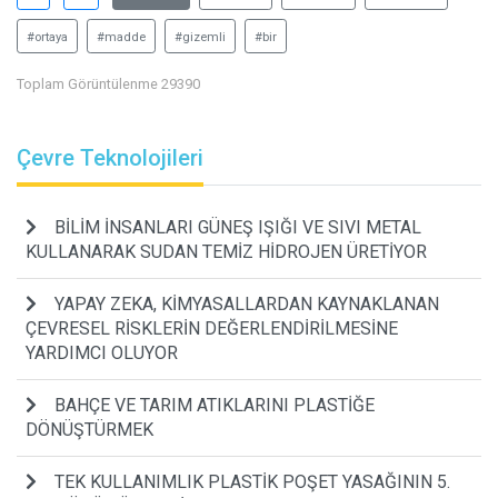
#ortaya
#madde
#gizemli
#bir
Toplam Görüntülenme 29390
Çevre Teknolojileri
BİLİM İNSANLARI GÜNEŞ IŞIĞI VE SIVI METAL
KULLANARAK SUDAN TEMİZ HİDROJEN ÜRETİYOR
YAPAY ZEKA, KİMYASALLARDAN KAYNAKLANAN
ÇEVRESEL RİSKLERİN DEĞERLENDİRİLMESİNE
YARDIMCI OLUYOR
BAHÇE VE TARIM ATIKLARINI PLASTİĞE
DÖNÜŞTÜRMEK
TEK KULLANIMLIK PLASTİK POŞET YASAĞININ 5.