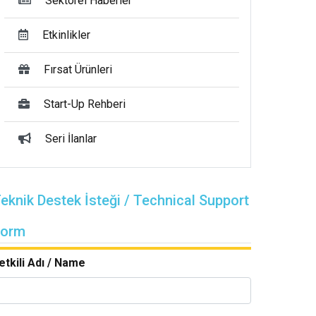
Sektörel Haberler
Etkinlikler
Fırsat Ürünleri
Start-Up Rehberi
Seri İlanlar
eknik Destek İsteği / Technical Support
Form
etkili Adı / Name