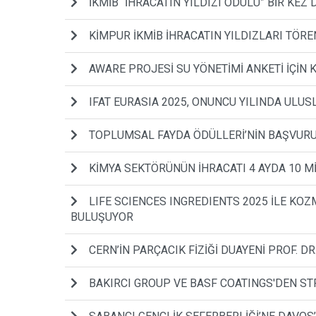
İKMİB “İHRACATIN YILDIZI ÖDÜLÜ” BİR KE
KİMPUR İKMİB İHRACATIN YILDIZLARI TÖREN
AWARE PROJESİ SU YÖNETİMİ ANKETİ İÇİN
IFAT EURASIA 2025, ONUNCU YILINDA ULUS
TOPLUMSAL FAYDA ÖDÜLLERİ’NİN BAŞVURU
KİMYA SEKTÖRÜNÜN İHRACATI 4 AYDA 10 Mİ
LIFE SCIENCES INGREDIENTS 2025 İLE KOZM
BULUŞUYOR
CERN’İN PARÇACIK FİZİĞİ DUAYENİ PROF. 
BAKIRCI GROUP VE BASF COATINGS'DEN STRA