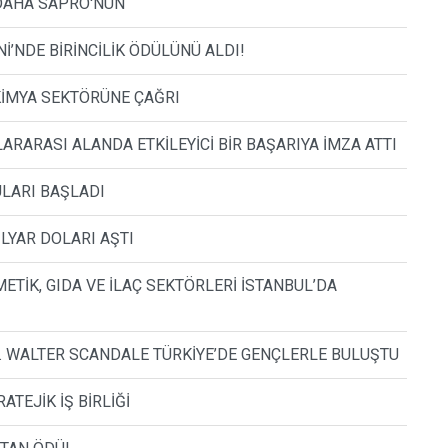
Z DAHA SAPRO'NUN
İ’NDE BİRİNCİLİK ÖDÜLÜNÜ ALDI!
 KİMYA SEKTÖRÜNE ÇAĞRI
LARARASI ALANDA ETKİLEYİCİ BİR BAŞARIYA İMZA ATTI
LARI BAŞLADI
LYAR DOLARI AŞTI
ETİK, GIDA VE İLAÇ SEKTÖRLERİ İSTANBUL’DA
DR. WALTER SCANDALE TÜRKİYE’DE GENÇLERLE BULUŞTU
TEJİK İŞ BİRLİĞİ