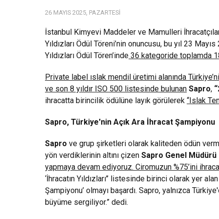
26 MAYIS 2025, PAZARTESI
İstanbul Kimyevi Maddeler ve Mamulleri İhracatçıları 
Yıldızları Ödül Töreni’nin onuncusu, bu yıl 23 Mayıs 
Yıldızları Ödül Tören’inde
36 kategoride toplamda 18
Private label ıslak mendil üretimi alanında Türkiye’n
ve son 8 yıldır ISO 500 listesinde bulunan
Sapro
,
“
ihracatta birincilik ödülüne layık görülerek
“Islak Te
Sapro, Türkiye'nin Açık Ara İhracat Şampiyonu
Sapro
ve grup şirketleri olarak kaliteden ödün ver
yön verdiklerinin altını çizen
Sapro Genel Müdürü 
yapmaya devam ediyoruz. Ciromuzun %75’ini ihracat
‘İhracatın Yıldızları’’ listesinde birinci olarak yer a
Şampiyonu’ olmayı başardı. Sapro, yalnızca Türkiye'd
büyüme sergiliyor.” dedi.