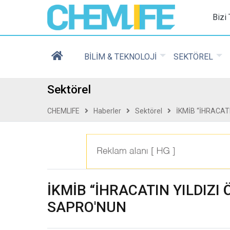
Chemlife - Basılı ve D
Bizi
BİLİM & TEKNOLOJİ
SEKTÖREL
Sektörel
CHEMLIFE
Haberler
Sektörel
İKMİB “İHRACAT
İKMİB “İHRACATIN YILDIZI
SAPRO'NUN