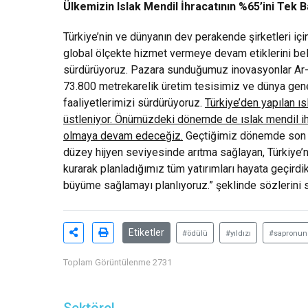
Ülkemizin Islak Mendil İhracatının %65’ini Tek 
Türkiye’nin ve dünyanın dev perakende şirketleri için 
global ölçekte hizmet vermeye devam etiklerini be
sürdürüyoruz. Pazara sunduğumuz inovasyonlar Ar-Ge
73.800 metrekarelik üretim tesisimiz ve dünya gene
faaliyetlerimizi sürdürüyoruz.
Türkiye’den yapılan ıs
üstleniyor. Önümüzdeki dönemde de ıslak mendil ihr
olmaya devam edeceğiz.
Geçtiğimiz dönemde son tek
düzey hijyen seviyesinde arıtma sağlayan, Türkiye’nin
kurarak planladığımız tüm yatırımları hayata geçirdik
büyüme sağlamayı planlıyoruz.” şeklinde sözlerini 
Etiketler
#ödülü
#yıldızı
#sapronun
Toplam Görüntülenme 2731