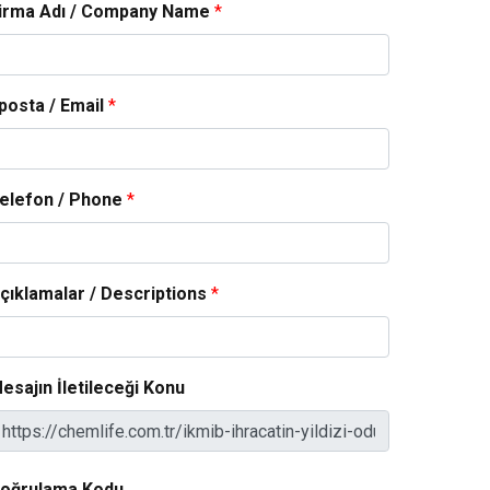
irma Adı / Company Name
*
posta / Email
*
elefon / Phone
*
çıklamalar / Descriptions
*
esajın İletileceği Konu
oğrulama Kodu