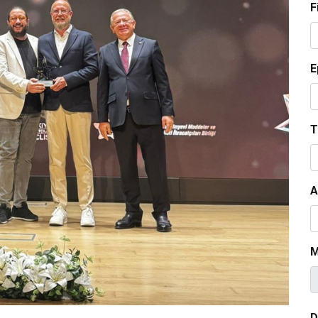
F
E
T
A
M
D