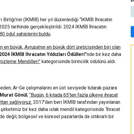
Birliği’nin (İKMİB) her yıl düzenlediği “İKMİB İhracatın
2025 tarihinde gerçekleştirildi. 2024 İKMİB İhracatın
0 ödül sahiplerini buldu
.
in en büyük, Avrupa’nın en büyük dört üreticisinden biri olan
2024 İKMİB İhracatın Yıldızları Ödülleri”
nde bir kez daha
mizleme Mendilleri”
kategorisinde birincilik ödülünü aldı.
meden, Ar-Ge çalışmalarını en üst seviyede tutarak pazara
Murat Gönül
,
“Bugün, 6 kıtada 65’ten fazla ülkeye ihracat
tan sağlıyoruz.
2017’den beri İKMİB tarafından yayınlanan
lan şirketimiz bir kez daha ıslak mendil kategorisinde ‘İhracat
e değil, bölgesel ve küresel pazarlarda da istikrarlı bir