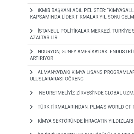
İKMİB BAŞKANI ADİL PELİSTER: “KİMYASALL
KAPSAMINDA LİDER FİRMALAR YIL SONU GELM
İSTANBUL POLİTİKALAR MERKEZİ: TÜRKİYE 
AZALTABİLİR
NOURYON, GÜNEY AMERİKA'DAKİ ENDÜSTRİ 
ARTIRIYOR
ALMANYA'DAKİ KİMYA LİSANS PROGRAMLARIN
ULUSLARARASI ÖĞRENCİ
NE ÜRETMELİYİZ ZİRVESİ’NDE GLOBAL U
TÜRK FİRMALARINDAN, PLMA’S WORLD OF P
KİMYA SEKTÖRÜNDE İHRACATIN YILDIZLAR