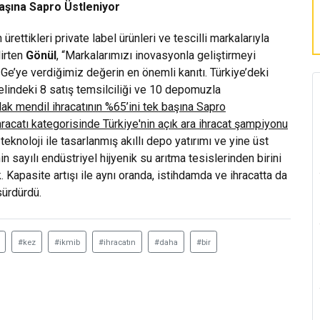
Başına Sapro Üstleniyor
ürettikleri private label ürünleri ve tescilli markalarıyla
lirten
Gönül
, “Markalarımızı inovasyonla geliştirmeyi
’ye verdiğimiz değerin en önemli kanıtı. Türkiye’deki
lindeki 8 satış temsilciliği ve 10 depomuzla
lak mendil ihracatının %65’ini tek başına Sapro
acatı kategorisinde Türkiye'nin açık ara ihracat şampiyonu
noloji ile tasarlanmış akıllı depo yatırımı ve yine üst
 sayılı endüstriyel hijyenik su arıtma tesislerinden birini
. Kapasite artışı ile aynı oranda, istihdamda ve ihracatta da
sürdürdü.
#kez
#ikmib
#ihracatın
#daha
#bir