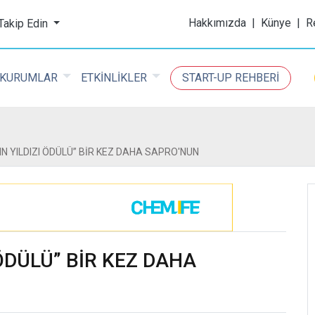
ijital Kimya Dergisi
Hakkımızda
|
Künye
|
R
 Takip Edin
KURUMLAR
ETKİNLİKLER
START-UP REHBERİ
IN YILDIZI ÖDÜLÜ” BİR KEZ DAHA SAPRO'NUN
 ÖDÜLÜ” BİR KEZ DAHA