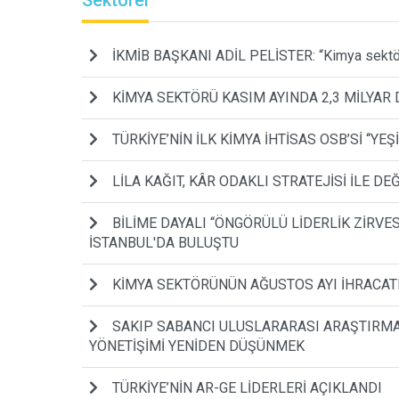
Sektörel
İKMİB BAŞKANI ADİL PELİSTER: “Kimya sektörü
KİMYA SEKTÖRÜ KASIM AYINDA 2,3 MİLYAR
TÜRKİYE’NİN İLK KİMYA İHTİSAS OSB’Sİ ‘‘YE
LİLA KAĞIT, KÂR ODAKLI STRATEJİSİ İLE 
BİLİME DAYALI “ÖNGÖRÜLÜ LİDERLİK ZİRVES
İSTANBUL'DA BULUŞTU
KİMYA SEKTÖRÜNÜN AĞUSTOS AYI İHRACATI
SAKIP SABANCI ULUSLARARASI ARAŞTIRMA 
YÖNETİŞİMİ YENİDEN DÜŞÜNMEK
TÜRKİYE’NİN AR-GE LİDERLERİ AÇIKLANDI