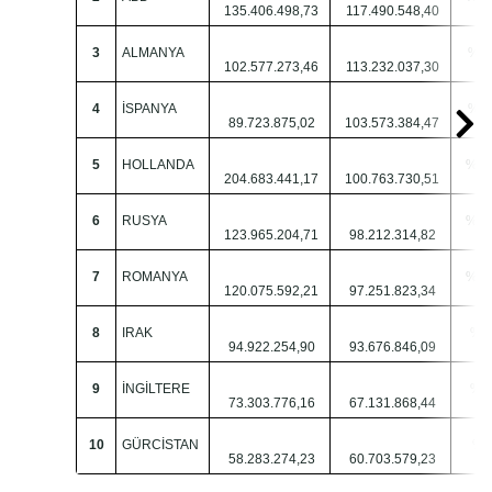
135.406.498,73
117.490.548,40
3
ALMANYA
% 1
102.577.273,46
113.232.037,30
4
İSPANYA
% 1
89.723.875,02
103.573.384,47
5
HOLLANDA
% -
204.683.441,17
100.763.730,51
6
RUSYA
% -
123.965.204,71
98.212.314,82
7
ROMANYA
% -
120.075.592,21
97.251.823,34
8
IRAK
% -
94.922.254,90
93.676.846,09
9
İNGİLTERE
% -
73.303.776,16
67.131.868,44
10
GÜRCİSTAN
% 
58.283.274,23
60.703.579,23