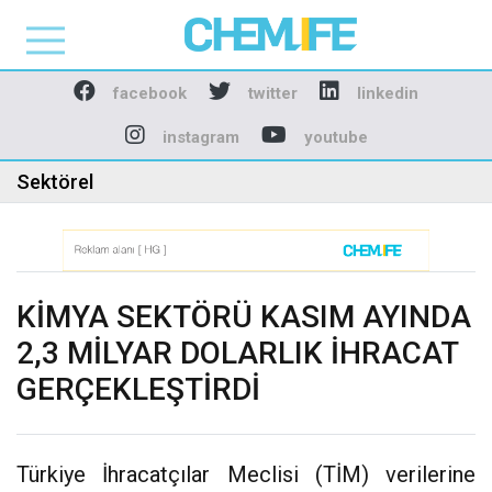
Chemlife - Basılı ve D
facebook
twitter
linkedin
instagram
youtube
Sektörel
KİMYA SEKTÖRÜ KASIM AYINDA
2,3 MİLYAR DOLARLIK İHRACAT
GERÇEKLEŞTİRDİ
Türkiye İhracatçılar Meclisi (TİM) verilerine