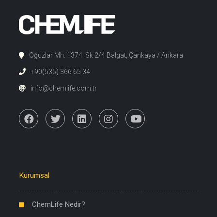
Oğuzlar Mh. 1374. Sk 2/4 Balgat, Çankaya / Ankara
+90(535) 366 65 34
info@chemlife.com.tr
Kurumsal
ChemLife Nedir?