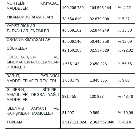
MUHTELİF KİMYASAL
109.206.789
104.598.144
% -4,22
MADDELER
YIKAMA MÜSTAHZARLARI
78.654.619
82.879.908
% 5,37
YAPIŞTIRICILAR,
46.668.102
52.874.249
% 13,30
TUTKALLAR, ENZİMLER
ORGANİK KİMYASALLAR
45.006.140
50.445.858
% 12,09
GÜBRELER
42.160.265
32.537.829
% -22,82
FOTOĞRAFÇILIK VE
SİNEMACILIKTA KULLANILAN
1.565.143
2.450.226
% 56,55
ÜRÜNLER
BARUT, PATLAYICI
1.683.779
1.845.365
% 9,60
MADDELER VE TÜREVLERİ
GLİSERİN, BİTKİSEL
MAMULLER, DEGRA, YAĞLI
231.455
130.827
% -43,48
MADDELER
İŞLENMİŞ AMYANT VE
31.997
9.569
% -70,09
KARIŞIMLARI, MAMULLERİ
TOPLAM
2.517.111.024
2.362.557.040
% -6,14