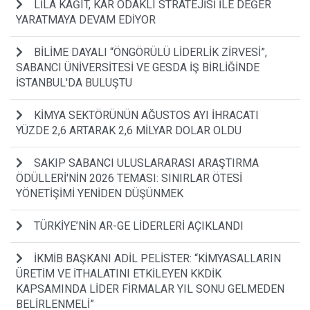
LİLA KAĞIT, KÂR ODAKLI STRATEJİSİ İLE DEĞER
YARATMAYA DEVAM EDİYOR
BİLİME DAYALI “ÖNGÖRÜLÜ LİDERLİK ZİRVESİ”,
SABANCI ÜNİVERSİTESİ VE GESDA İŞ BİRLİĞİNDE
İSTANBUL'DA BULUŞTU
KİMYA SEKTÖRÜNÜN AĞUSTOS AYI İHRACATI
YÜZDE 2,6 ARTARAK 2,6 MİLYAR DOLAR OLDU
SAKIP SABANCI ULUSLARARASI ARAŞTIRMA
ÖDÜLLERİ'NİN 2026 TEMASI: SINIRLAR ÖTESİ
YÖNETİŞİMİ YENİDEN DÜŞÜNMEK
TÜRKİYE’NİN AR-GE LİDERLERİ AÇIKLANDI
İKMİB BAŞKANI ADİL PELİSTER: “KİMYASALLARIN
ÜRETİM VE İTHALATINI ETKİLEYEN KKDİK
KAPSAMINDA LİDER FİRMALAR YIL SONU GELMEDEN
BELİRLENMELİ”