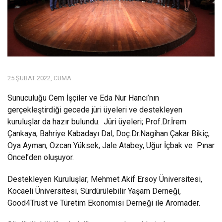
25 ŞUBAT 2022, CUMA
Sunuculuğu Cem İşçiler ve Eda Nur Hancı’nın
gerçekleştirdiği gecede jüri üyeleri ve destekleyen
kuruluşlar da hazır bulundu. Jüri üyeleri; Prof.Dr.İrem
Çankaya, Bahriye Kabadayı Dal, Doç.Dr.Nagihan Çakar Bikiç,
Oya Ayman, Özcan Yüksek, Jale Atabey, Uğur İçbak ve Pınar
Öncel’den oluşuyor.
Destekleyen Kuruluşlar; Mehmet Akif Ersoy Üniversitesi,
Kocaeli Üniversitesi, Sürdürülebilir Yaşam Derneği,
Good4Trust ve Türetim Ekonomisi Derneği ile Aromader.