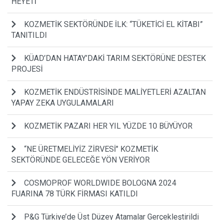
HEYETİ
KOZMETİK SEKTÖRÜNDE İLK: “TÜKETİCİ EL KİTABI”
TANITILDI
KÜAD’DAN HATAY’DAKİ TARIM SEKTÖRÜNE DESTEK
PROJESİ
KOZMETİK ENDÜSTRİSİNDE MALİYETLERİ AZALTAN
YAPAY ZEKA UYGULAMALARI
KOZMETİK PAZARI HER YIL YÜZDE 10 BÜYÜYOR
“NE ÜRETMELİYİZ ZİRVESİ" KOZMETİK
SEKTÖRÜNDE GELECEĞE YÖN VERİYOR
COSMOPROF WORLDWIDE BOLOGNA 2024
FUARINA 78 TÜRK FİRMASI KATILDI
P&G Türkiye’de Üst Düzey Atamalar Gerçekleştirildi