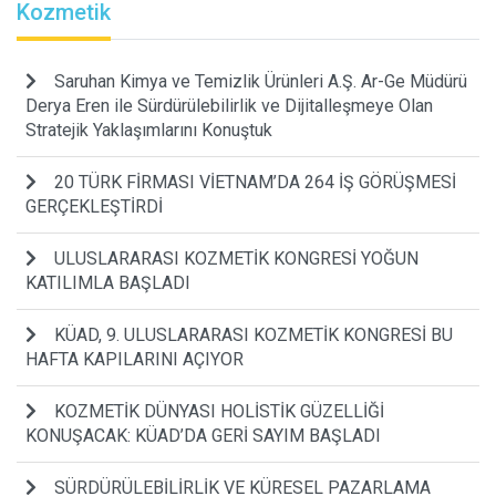
Kozmetik
Saruhan Kimya ve Temizlik Ürünleri A.Ş. Ar-Ge Müdürü
Derya Eren ile Sürdürülebilirlik ve Dijitalleşmeye Olan
Stratejik Yaklaşımlarını Konuştuk
20 TÜRK FİRMASI VİETNAM’DA 264 İŞ GÖRÜŞMESİ
GERÇEKLEŞTİRDİ
ULUSLARARASI KOZMETİK KONGRESİ YOĞUN
KATILIMLA BAŞLADI
KÜAD, 9. ULUSLARARASI KOZMETİK KONGRESİ BU
HAFTA KAPILARINI AÇIYOR
KOZMETİK DÜNYASI HOLİSTİK GÜZELLİĞİ
KONUŞACAK: KÜAD’DA GERİ SAYIM BAŞLADI
SÜRDÜRÜLEBİLİRLİK VE KÜRESEL PAZARLAMA