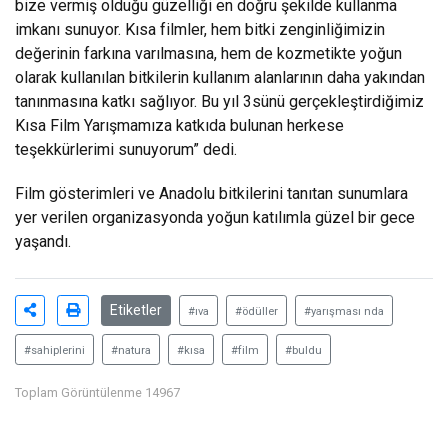
bize vermiş olduğu güzelliği en doğru şekilde kullanma
imkanı sunuyor. Kısa filmler, hem bitki zenginliğimizin
değerinin farkına varılmasına, hem de kozmetikte yoğun
olarak kullanılan bitkilerin kullanım alanlarının daha yakından
tanınmasına katkı sağlıyor. Bu yıl 3sünü gerçekleştirdiğimiz
Kısa Film Yarışmamıza katkıda bulunan herkese
teşekkürlerimi sunuyorum” dedi.
Film gösterimleri ve Anadolu bitkilerini tanıtan sunumlara
yer verilen organizasyonda yoğun katılımla güzel bir gece
yaşandı.
Etiketler
#ıva
#ödüller
#yarışması nda
#sahiplerini
#natura
#kısa
#film
#buldu
Toplam Görüntülenme 14967