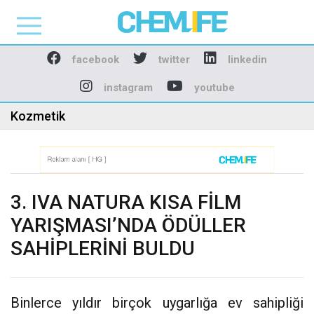
Chemlife - Basılı ve D
facebook
twitter
linkedin
instagram
youtube
Kozmetik
3. IVA NATURA KISA FİLM
YARIŞMASI’NDA ÖDÜLLER
SAHİPLERİNİ BULDU
Binlerce yıldır birçok uygarlığa ev sahipliği