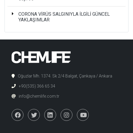
CORONA VİRÜS SALGINIYLA İLGİLİ GÜNCEL
YAKLAŞIMLAR
Oğuzlar Mh. 1374. Sk 2/4 Balgat, Çankaya / Ankara
+90(535) 366 65 34
info@chemlife.com.tr