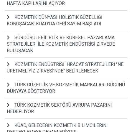
HAFTA KAPILARINI AÇIYOR
KOZMETİK DÜNYASI HOLİSTİK GÜZELLİĞİ
KONUŞACAK: KÜAD’DA GERİ SAYIM BAŞLADI
SÜRDÜRÜLEBİLİRLİK VE KÜRESEL PAZARLAMA
STRATEJİLERİ İLE KOZMETİK ENDÜSTRİSİ ZİRVEDE
BULUŞACAK
KOZMETİK ENDÜSTRİSİ İHRACAT STRATEJİLERİ "NE
ÜRETMELİYİZ ZİRVESİ’NDE" BELİRLENECEK
TÜRK GÜZELLİK VE KOZMETİK MARKALARI GÜCÜNÜ
DÜNYAYA GÖSTERİYOR
TÜRK KOZMETİK SEKTÖRÜ AVRUPA PAZARINI
HEDEFLİYOR
KÜAD, GELECEĞİN KOZMETİK BİLİMCİLERİNİ
DESTEKLEMEYE DEVAM EDİYOR!