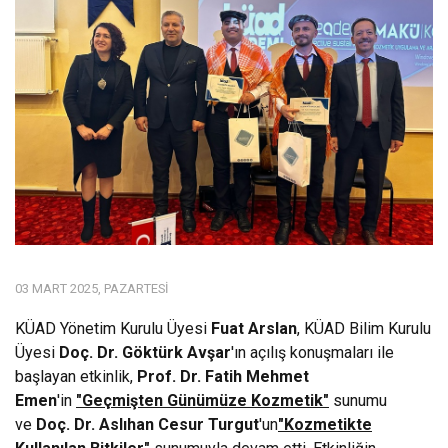
03 MART 2025, PAZARTESI
KÜAD Yönetim Kurulu Üyesi
Fuat Arslan
, KÜAD Bilim Kurulu
Üyesi
Doç. Dr. Göktürk Avşar
'ın açılış konuşmaları ile
başlayan etkinlik,
Prof. Dr. Fatih Mehmet
Emen
'in
"
Geçmişten Günümüze Kozmetik
"
sunumu
ve
Doç. Dr. Aslıhan Cesur Turgut
'un
"Kozmetikte