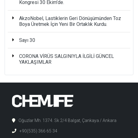
Kongresi 30 Ekim’de.
AkzoNobel, Lastiklerin Geri Dönüşümünden Toz
Boya Üretmek İçin Yeni Bir Ortaklık Kurdu.
Sayı 30
CORONA VİRÜS SALGINIYLA İLGİLİ GÜNCEL
YAKLAŞIMLAR
Oğuzlar Mh. 1374. Sk 2/4 Balgat, Çankaya / Ankara
+90(535) 366 65 34