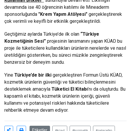
Kullanılan Bitkiler"
sunumuyla devam etti. Etkinliğin
devamında ise 40 öğrencinin katılımı ile Mineaderm
sponsorluğunda
"Krem Yapım Atölyesi"
gerçekleştirerek
çok verimli ve keyifli bir etkinlik gerçekleştirildi.
Geçtiğimiz aylarda Türkiye’de ilk olan
“Türkiye
Kozmetiğinin Sesi”
projesinin lansmanını yapan KÜAD bu
proje ile tüketicilere kullandıkları ürünlerin nerelerde ve nasıl
üretildiğini gösterirken, bu süreci müzikle zenginleştirerek
benzersiz bir deneyim sundu.
Yine
Türkiye’de bir ilki
gerçekleştiren Formun Üstü KÜAD,
kozmetik ürünlerin güvenliği ve tüketici bilinçlenmesini
desteklemek amacıyla
Tüketici El Kitabı
’nı da oluşturdu. Bu
kapsamlı el kitabı, kozmetik ürünlerin içeriği, güvenli
kullanımı ve potansiyel riskleri hakkında tüketicilere
rehberlik etmeye devam ediyor.
Etiketler
#küad
#kozmetik
#geleceğin