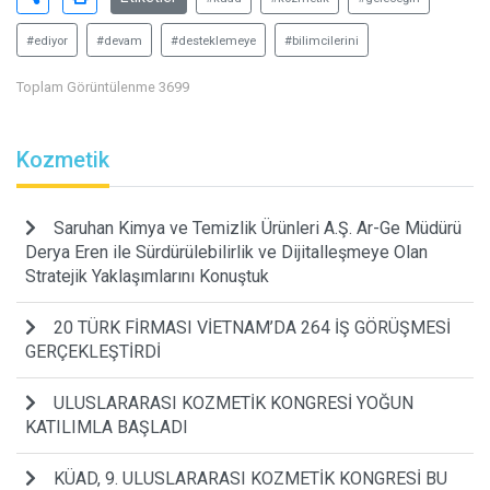
#ediyor
#devam
#desteklemeye
#bilimcilerini
Toplam Görüntülenme 3699
Kozmetik
Saruhan Kimya ve Temizlik Ürünleri A.Ş. Ar-Ge Müdürü
Derya Eren ile Sürdürülebilirlik ve Dijitalleşmeye Olan
Stratejik Yaklaşımlarını Konuştuk
20 TÜRK FİRMASI VİETNAM’DA 264 İŞ GÖRÜŞMESİ
GERÇEKLEŞTİRDİ
ULUSLARARASI KOZMETİK KONGRESİ YOĞUN
KATILIMLA BAŞLADI
KÜAD, 9. ULUSLARARASI KOZMETİK KONGRESİ BU