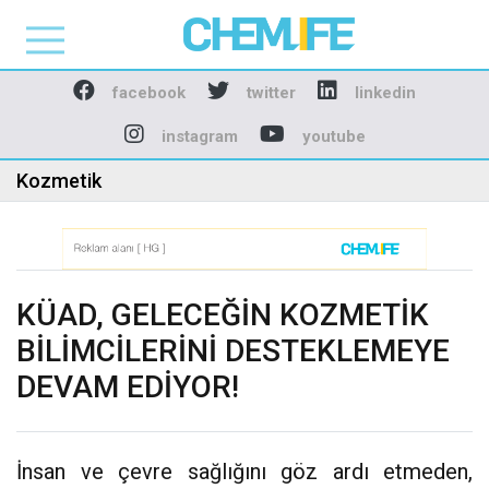
Chemlife - Basılı ve D
facebook
twitter
linkedin
instagram
youtube
Kozmetik
KÜAD, GELECEĞİN KOZMETİK
BİLİMCİLERİNİ DESTEKLEMEYE
DEVAM EDİYOR!
İnsan ve çevre sağlığını göz ardı etmeden,