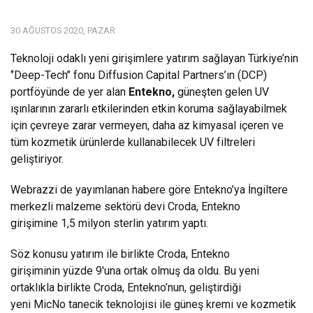
30 AĞUSTOS 2020, PAZAR
Teknoloji odaklı yeni girişimlere yatırım sağlayan Türkiye’nin
‘’Deep-Tech’’ fonu Diffusion Capital Partners’ın (DCP)
portföyünde de yer alan
Entekno
,
güneşten gelen UV
ışınlarının zararlı etkilerinden etkin koruma sağlayabilmek
için çevreye zarar vermeyen, daha az kimyasal içeren ve
tüm kozmetik ürünlerde kullanabilecek UV filtreleri
geliştiriyor.
Webrazzi de yayımlanan habere göre Entekno’ya İngiltere
merkezli malzeme sektörü devi Croda, Entekno
girişimine 1,5 milyon sterlin yatırım yaptı.
Söz konusu yatırım ile birlikte Croda, Entekno
girişiminin yüzde 9'una ortak olmuş da oldu. Bu yeni
ortaklıkla birlikte Croda, Entekno’nun, geliştirdiği
yeni MicNo tanecik teknolojisi ile güneş kremi ve kozmetik