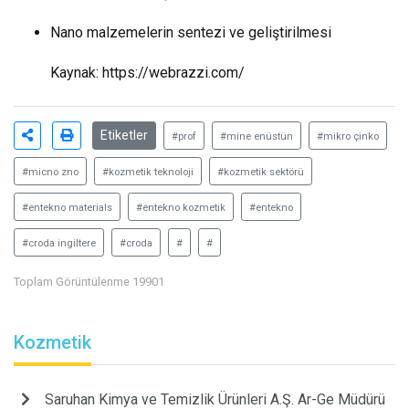
Nano malzemelerin sentezi ve geliştirilmesi
Kaynak:
https://webrazzi.com/
Etiketler
#prof
#mine enüstün
#mikro çinko
#micno zno
#kozmetik teknoloji
#kozmetik sektörü
#entekno materials
#entekno kozmetik
#entekno
#croda ingiltere
#croda
#
#
Toplam Görüntülenme 19901
Kozmetik
Saruhan Kimya ve Temizlik Ürünleri A.Ş. Ar-Ge Müdürü