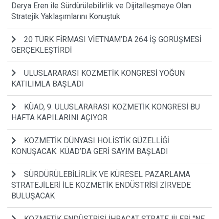
Derya Eren ile Sürdürülebilirlik ve Dijitalleşmeye Olan
Stratejik Yaklaşımlarını Konuştuk
20 TÜRK FİRMASI VİETNAM’DA 264 İŞ GÖRÜŞMESİ
GERÇEKLEŞTİRDİ
ULUSLARARASI KOZMETİK KONGRESİ YOĞUN
KATILIMLA BAŞLADI
KÜAD, 9. ULUSLARARASI KOZMETİK KONGRESİ BU
HAFTA KAPILARINI AÇIYOR
KOZMETİK DÜNYASI HOLİSTİK GÜZELLİĞİ
KONUŞACAK: KÜAD’DA GERİ SAYIM BAŞLADI
SÜRDÜRÜLEBİLİRLİK VE KÜRESEL PAZARLAMA
STRATEJİLERİ İLE KOZMETİK ENDÜSTRİSİ ZİRVEDE
BULUŞACAK
KOZMETİK ENDÜSTRİSİ İHRACAT STRATEJİLERİ "NE