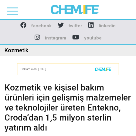
Chemlife - Basılı ve D
facebook
twitter
linkedin
instagram
youtube
Kozmetik
Kozmetik ve kişisel bakım
ürünleri için gelişmiş malzemeler
ve teknolojiler üreten Entekno,
Croda’dan 1,5 milyon sterlin
yatırım aldı