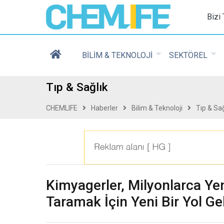
Chemlife - Basılı ve D
Bizi
BİLİM & TEKNOLOJİ
SEKTÖREL
Tıp & Sağlık
CHEMLIFE
Haberler
Bilim & Teknoloji
Tıp & Sağ
Kimyagerler, Milyonlarca Ye
Taramak İçin Yeni Bir Yol Geli