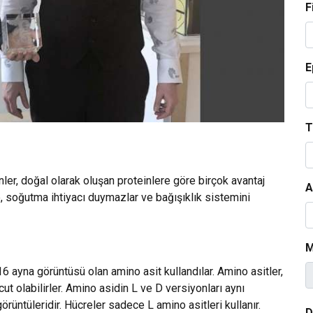
F
E
T
inler, doğal olarak oluşan proteinlere göre birçok avantaj
A
ne, soğutma ihtiyacı duymazlar ve bağışıklık sistemini
M
 16 ayna görüntüsü olan amino asit kullandılar. Amino asitler,
ut olabilirler. Amino asidin L ve D versiyonları aynı
örüntüleridir. Hücreler sadece L amino asitleri kullanır.
D