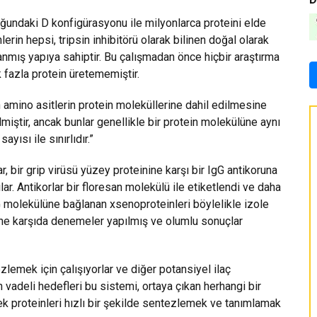
luğundaki D konfigürasyonu ile milyonlarca proteini elde
erin hepsi, tripsin inhibitörü olarak bilinen doğal olarak
anmış yapıya sahiptir. Bu çalışmadan önce hiçbir araştırma
 fazla protein üretememiştir.
amino asitlerin protein moleküllerine dahil edilmesine
miştir, ancak bunlar genellikle bir protein molekülüne aynı
yısı ile sınırlıdır.”
, bir grip virüsü yüzey proteinine karşı bir IgG antikoruna
lar. Antikorlar bir floresan molekülü ile etiketlendi ve daha
IgG molekülüne bağlanan xsenoproteinleri böylelikle izole
süne karşıda denemeler yapılmış ve olumlu sonuçlar
ezlemek için çalışıyorlar ve diğer potansiyel ilaç
 vadeli hedefleri bu sistemi, ortaya çıkan herhangi bir
ecek proteinleri hızlı bir şekilde sentezlemek ve tanımlamak