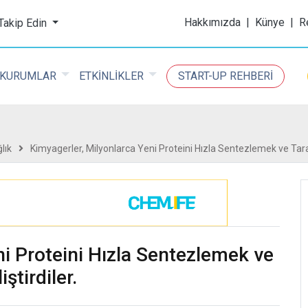
ijital Kimya Dergisi
Hakkımızda
|
Künye
|
R
 Takip Edin
KURUMLAR
ETKİNLİKLER
START-UP REHBERİ
lık
Kimyagerler, Milyonlarca Yeni Proteini Hızla Sentezlemek ve Tarama
ni Proteini Hızla Sentezlemek ve
ştirdiler.