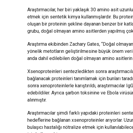
Araştırmacılar, her biri yaklaşık 30 amino asit uzun
etmek için sentetik kimya kullanmışlardır. Bu proteinl
oluşan bir proteinin şekline dayanan benzer bir katl
grubu, doğal olmayan amino asitlerden yapılmış çok
Araştırma ekibinden Zachary Gates, “Doğal olmayan 
yönelik metotların geliştirilmesine büyük önem veril
anda dahil edilebilen doğal olmayan amino asitlerin sa
Xsenoproteinleri sentezledikten sonra araştırmacılar
bağlanacak proteinleri tanımlamak için bunları taradı
sonra xenoproteinlerle karıştırıldı, araştırmacılar 
edebildiler. Ayrıca şarbon toksinine ve Ebola virü
alınmıştır.
Araştırmacılar şimdi farklı yapıdaki proteinleri sent
hedeflerine bağlanan xsenoproteinler arıyorlar. Uzun
bulaşıcı hastalığı nötralize etmek için kullanılabil