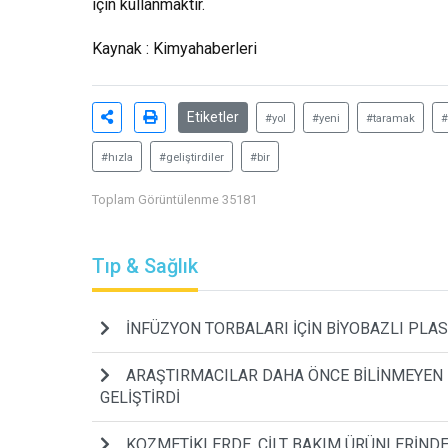
için kullanmaktır.
Kaynak : Kimyahaberleri
Etiketler
#yol
#yeni
#taramak
#
#hızla
#geliştirdiler
#bir
Toplam Görüntülenme 35181
Tıp & Sağlık
İNFÜZYON TORBALARI İÇİN BİYOBAZLI PLA
ARAŞTIRMACILAR DAHA ÖNCE BİLİNMEYEN Bİ
GELİŞTİRDİ
KOZMETİKLERDE, CİLT BAKIM ÜRÜNLERİNDE