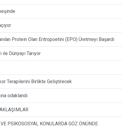
 peşinde
açıyor
anılan Protein Olan Eritropoetini (EPO) Üretmeyi Başardı
ri ile Dünyayı Tarıyor
r Terapilerini Birlikte Geliştirecek
sına odaklandı
 YAKLAŞIMLAR
ĞI VE PSİKOSOSYAL KONULARDA GÖZ ÖNÜNDE