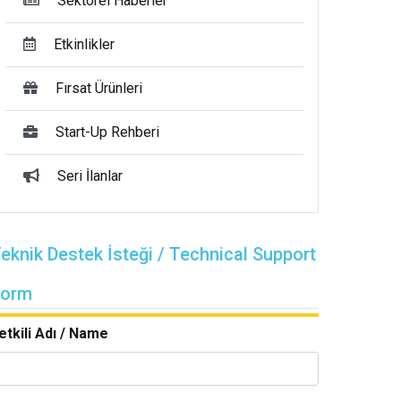
Sektörel Haberler
Etkinlikler
Fırsat Ürünleri
Start-Up Rehberi
Seri İlanlar
eknik Destek İsteği / Technical Support
Form
etkili Adı / Name