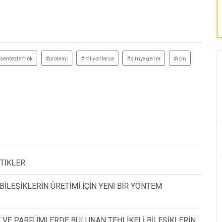
sentezlemek
#proteini
#milyonlarca
#kimyagerler
#için
STİKLER
LEŞİKLERİN ÜRETİMİ İÇİN YENİ BİR YÖNTEM
 VE PARFÜMLERDE BULUNAN TEHLİKELİ BİLEŞİKLERİN