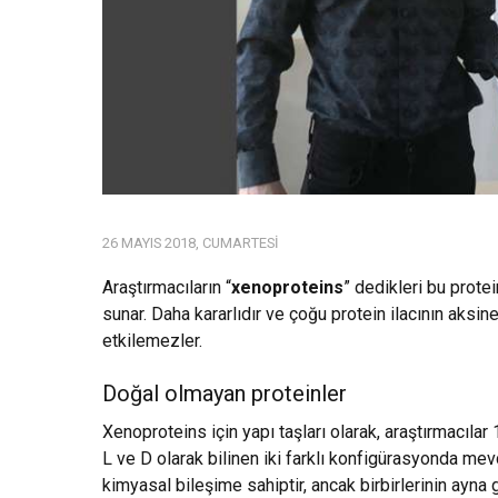
26 MAYIS 2018, CUMARTESI
Araştırmacıların “
xenoproteins
” dedikleri bu prote
sunar. Daha kararlıdır ve çoğu protein ilacının aksi
etkilemezler.
Doğal olmayan proteinler
Xenoproteins için yapı taşları olarak, araştırmacılar
L ve D olarak bilinen iki farklı konfigürasyonda mevc
kimyasal bileşime sahiptir, ancak birbirlerinin ayna g