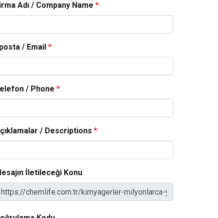
irma Adı / Company Name
*
posta / Email
*
elefon / Phone
*
çıklamalar / Descriptions
*
esajın İletileceği Konu
oğrulama Kodu