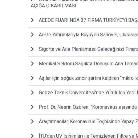
AÇIĞA ÇIKARILMASI
AEEDC FUARI’NDA 37 FİRMA TÜRKİYE’Yİ BAŞ
Ar-Ge Yatırımlarıyla Büyüyen Sanovel, Uluslar
Sigorta ve Aile Planlaması: Geleceğinizi Finans
Medikal Sektörü Sağlıkta Dönüşüm Ana Temasıy
Aşılar için soğuk zincir şartını kaldıran “mikro-
Gebze Teknik Üniversitesi'nde Yürütülen Yerli 
Prof. Dr. Nesrin Özören: "Koronavirüs aşısında
Araştırmacılar, Koronavirüs Teşhisinde Yapay Z
İTÜ’den UV Işınımları ile Temizlenen Filtre ve