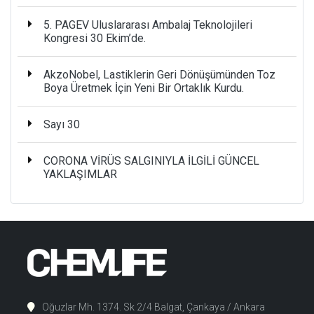
5. PAGEV Uluslararası Ambalaj Teknolojileri
Kongresi 30 Ekim’de.
AkzoNobel, Lastiklerin Geri Dönüşümünden Toz
Boya Üretmek İçin Yeni Bir Ortaklık Kurdu.
Sayı 30
CORONA VİRÜS SALGINIYLA İLGİLİ GÜNCEL
YAKLAŞIMLAR
Oğuzlar Mh. 1374. Sk 2/4 Balgat, Çankaya / Ankara