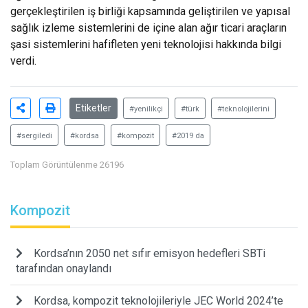
gerçekleştirilen iş birliği kapsamında geliştirilen ve yapısal
sağlık izleme sistemlerini de içine alan ağır ticari araçların
şasi sistemlerini hafifleten yeni teknolojisi hakkında bilgi
verdi.
Etiketler
#yenilikçi
#türk
#teknolojilerini
#sergiledi
#kordsa
#kompozit
#2019 da
Toplam Görüntülenme 26196
Kompozit
Kordsa’nın 2050 net sıfır emisyon hedefleri SBTi
tarafından onaylandı
Kordsa, kompozit teknolojileriyle JEC World 2024’te