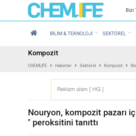
Chemlife - Basılı ve D
Bizi
BİLİM & TEKNOLOJİ
SEKTÖREL
Kompozit
CHEMLIFE
Haberler
Sektörel
Kompozit
No
Nouryon, kompozit pazarı iç
" peroksitini tanıttı