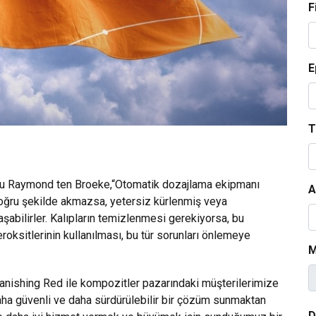
F
E
T
mlu Raymond ten Broeke,“Otomatik dozajlama ekipmanı
A
 doğru şekilde akmazsa, yetersiz kürlenmiş veya
şabilirler. Kalıpların temizlenmesi gerekiyorsa, bu
peroksitlerinin kullanılması, bu tür sorunları önlemeye
M
nishing Red ile kompozitler pazarındaki müşterilerimize
aha güvenli ve daha sürdürülebilir bir çözüm sunmaktan
D