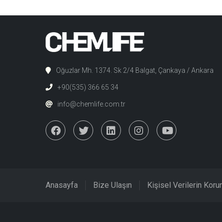
Oğuzlar Mh. 1374. Sk 2/4 Balgat, Çankaya / Ankara
+90(535) 366 65 34
info@chemlife.com.tr
Anasayfa
Bize Ulaşın
Kişisel Verilerin Kor