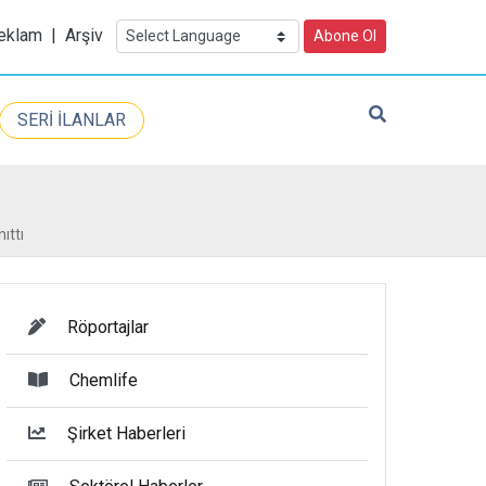
eklam
|
Arşiv
Abone Ol
SERİ İLANLAR
ıttı
Röportajlar
Chemlife
Şirket Haberleri