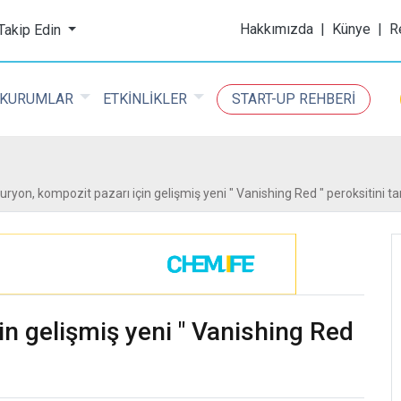
ijital Kimya Dergisi
Hakkımızda
|
Künye
|
R
 Takip Edin
KURUMLAR
ETKİNLİKLER
START-UP REHBERİ
uryon, kompozit pazarı için gelişmiş yeni " Vanishing Red " peroksitini tan
in gelişmiş yeni " Vanishing Red