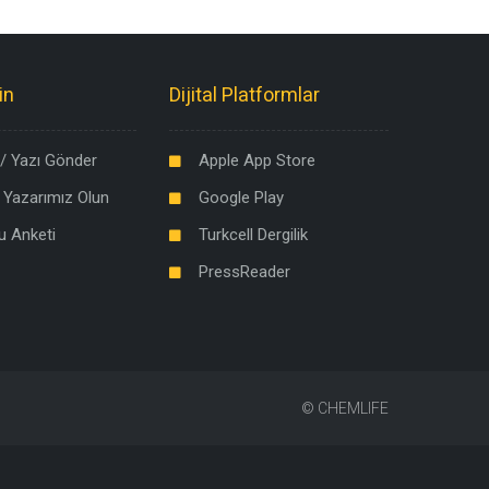
in
Dijital Platformlar
/ Yazı Gönder
Apple App Store
 Yazarımız Olun
Google Play
u Anketi
Turkcell Dergilik
PressReader
©
CHEMLIFE