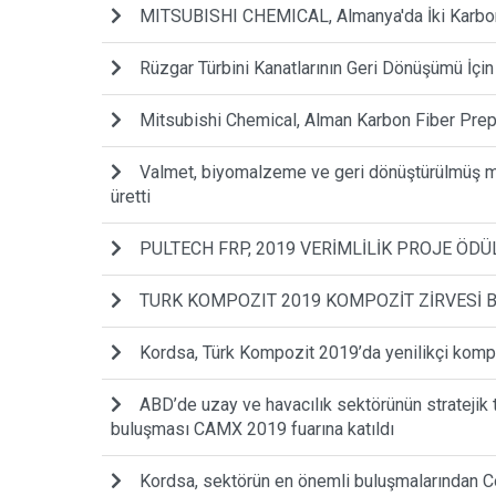
MITSUBISHI CHEMICAL, Almanya'da İki Karbon 
Rüzgar Türbini Kanatlarının Geri Dönüşümü İçin E
Mitsubishi Chemical, Alman Karbon Fiber Prepr
Valmet, biyomalzeme ve geri dönüştürülmüş ma
üretti
PULTECH FRP, 2019 VERİMLİLİK PROJE ÖDÜL
TURK KOMPOZIT 2019 KOMPOZİT ZİRVESİ B
Kordsa, Türk Kompozit 2019’da yenilikçi kompoz
ABD’de uzay ve havacılık sektörünün stratejik 
buluşması CAMX 2019 fuarına katıldı
Kordsa, sektörün en önemli buluşmalarından C