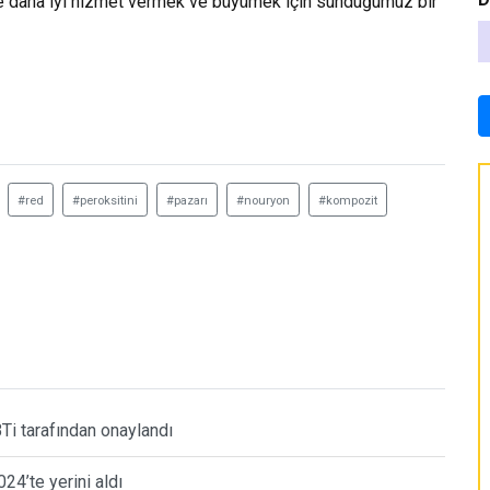
ze daha iyi hizmet vermek ve büyümek için sunduğumuz bir
#red
#peroksitini
#pazarı
#nouryon
#kompozit
Ti tarafından onaylandı
24’te yerini aldı