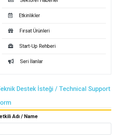
Sektörel Haberler
Etkinlikler
Fırsat Ürünleri
Start-Up Rehberi
Seri İlanlar
eknik Destek İsteği / Technical Support
Form
etkili Adı / Name