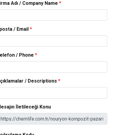
irma Adı / Company Name
*
posta / Email
*
elefon / Phone
*
çıklamalar / Descriptions
*
esajın İletileceği Konu
oğrulama Kodu