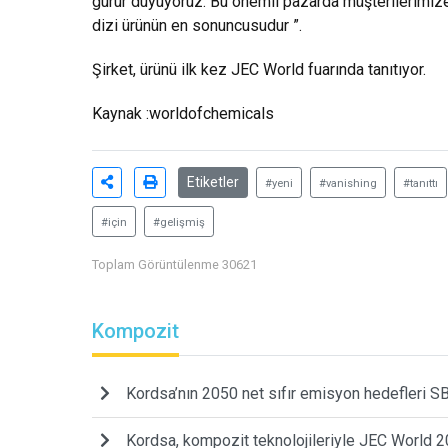
gurur duyuyoruz. Bu önemli pazarda müşterilerimi
dizi ürünün en sonuncusudur ”.
Şirket, ürünü ilk kez JEC World fuarında tanıtıyor.
Kaynak :worldofchemicals
Etiketler
#yeni
#vanishing
#tanıttı
#için
#gelişmiş
Toplam Görüntülenme 30621
Kompozit
Kordsa’nın 2050 net sıfır emisyon hedefleri SB
Kordsa, kompozit teknolojileriyle JEC World 20