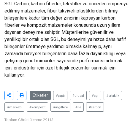
SGL Carbon, karbon fiberler, tekstiller ve önceden emprenye
edilmiş malzemeler, fiber takviyeli plastiklerden bitmiş
bileşenlere kadar tüm değer zincirini kapsayan karbon
fiberler ve kompozit malzemeler konusunda uzun yıllara
dayanan deneyime sahiptir. Müşterilerine güvenilir ve
yenilikçi bir ortak olan SGL, bu deneyimi yalnızca daha hafif
bileşenler üretmeye yardımcı olmakla kalmayıp, aynı
zamanda bireysel bileşenlerin daha fazla dayanıklılığı veya
gelişmiş genel mimariler sayesinde performansı artırmak
için, endüstriler için özel bileşik çözümler sunmak için
kullanıyor.
Etiketler
#yaptı
#ulusal
#sgl
#ortaklık
#merkezi
#kompozit
#ingiltere
#ile
#carbon
Toplam Görüntülenme 29113