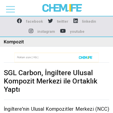
Chemlife - Basılı ve D
facebook
twitter
linkedin
instagram
youtube
Kompozit
SGL Carbon, İngiltere Ulusal
Kompozit Merkezi ile Ortaklık
Yaptı
İngiltere'nin Ulusal Kompozitler Merkezi (NCC)