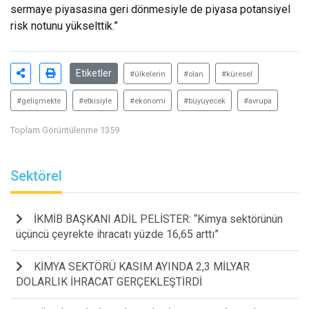
sermaye piyasasına geri dönmesiyle de piyasa potansiyel
risk notunu yükselttik.”
Etiketler
#ülkelerin
#olan
#küresel
#gelişmekte
#etkisiyle
#ekonomi
#büyüyecek
#avrupa
Toplam Görüntülenme 1359
Sektörel
İKMİB BAŞKANI ADİL PELİSTER: “Kimya sektörünün
üçüncü çeyrekte ihracatı yüzde 16,65 arttı”
KİMYA SEKTÖRÜ KASIM AYINDA 2,3 MİLYAR
DOLARLIK İHRACAT GERÇEKLEŞTİRDİ