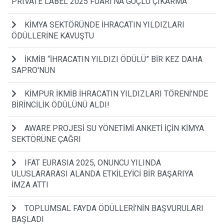
PRIVATE LABEL 2025 FUARI’NA GÜÇLÜ ÇIKARMA
KİMYA SEKTÖRÜNDE İHRACATIN YILDIZLARI
ÖDÜLLERİNE KAVUŞTU
İKMİB “İHRACATIN YILDIZI ÖDÜLÜ” BİR KEZ DAHA
SAPRO'NUN
KİMPUR İKMİB İHRACATIN YILDIZLARI TÖRENİ’NDE
BİRİNCİLİK ÖDÜLÜNÜ ALDI!
AWARE PROJESİ SU YÖNETİMİ ANKETİ İÇİN KİMYA
SEKTÖRÜNE ÇAĞRI
IFAT EURASIA 2025, ONUNCU YILINDA
ULUSLARARASI ALANDA ETKİLEYİCİ BİR BAŞARIYA
İMZA ATTI
TOPLUMSAL FAYDA ÖDÜLLERİ’NİN BAŞVURULARI
BAŞLADI