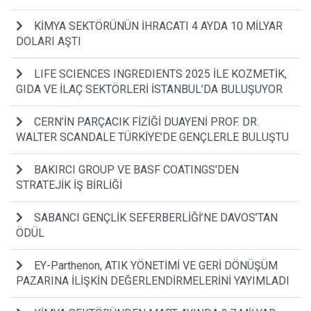
KİMYA SEKTÖRÜNÜN İHRACATI 4 AYDA 10 MİLYAR
DOLARI AŞTI
LIFE SCIENCES INGREDIENTS 2025 İLE KOZMETİK,
GIDA VE İLAÇ SEKTÖRLERİ İSTANBUL’DA BULUŞUYOR
CERN’İN PARÇACIK FİZİĞİ DUAYENİ PROF. DR.
WALTER SCANDALE TÜRKİYE’DE GENÇLERLE BULUŞTU
BAKIRCI GROUP VE BASF COATINGS'DEN
STRATEJİK İŞ BİRLİĞİ
SABANCI GENÇLİK SEFERBERLİĞİ’NE DAVOS’TAN
ÖDÜL
EY-Parthenon, ATIK YÖNETİMİ VE GERİ DÖNÜŞÜM
PAZARINA İLİŞKİN DEĞERLENDİRMELERİNİ YAYIMLADI