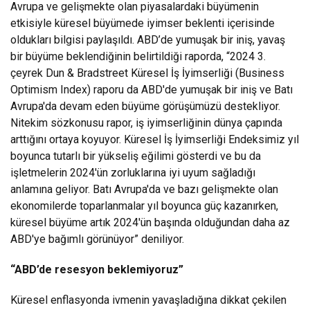
Avrupa ve gelişmekte olan piyasalardaki büyümenin
etkisiyle küresel büyümede iyimser beklenti içerisinde
oldukları bilgisi paylaşıldı. ABD’de yumuşak bir iniş, yavaş
bir büyüme beklendiğinin belirtildiği raporda, “2024 3.
çeyrek Dun & Bradstreet Küresel İş İyimserliği (Business
Optimism Index) raporu da ABD'de yumuşak bir iniş ve Batı
Avrupa'da devam eden büyüme görüşümüzü destekliyor.
Nitekim sözkonusu rapor, iş iyimserliğinin dünya çapında
arttığını ortaya koyuyor. Küresel İş İyimserliği Endeksimiz yıl
boyunca tutarlı bir yükseliş eğilimi gösterdi ve bu da
işletmelerin 2024'ün zorluklarına iyi uyum sağladığı
anlamına geliyor. Batı Avrupa'da ve bazı gelişmekte olan
ekonomilerde toparlanmalar yıl boyunca güç kazanırken,
küresel büyüme artık 2024'ün başında olduğundan daha az
ABD'ye bağımlı görünüyor” deniliyor.
“ABD’de resesyon beklemiyoruz”
Küresel enflasyonda ivmenin yavaşladığına dikkat çekilen