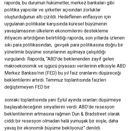
raporda, bu durumun hükümetler, merkez bankaları gibi
politika yapıcılar ve şirketler açısından zorluklar
oluşturduğunun altı çizildi. Hedeflenen enflasyon için
uygulanan politikalar karşısında küresel büyümenin
yavaşlamasının ülkelerin ekonomilerini destekleme
ihtiyacını artırdığının belirtildiği raporda, son yıllarda izlenen
sıkı para politikasından, gevşek para politikasına doğru bir
yönelimle büyüme sorunlarının aşılmaya çalışıldığı
vurgulandı. Raporda, “ABD’de beklenenden zayıf gelen
makroekonomik ve işgücü piyasası verilerinin etkisiyle ABD
Merkez Bankası’nın (FED) bu yıl faiz oranlarını düşüreceği
beklentilerini artırdı. Temmuz toplantısında faizleri
değiştirmeyen FED bir
sonraki toplantısında yani Eylül ayında oranları düşürmeye
başlayabileceğinin sinyallerini verdi. ABD’de resesyon
beklentilerinin artmasına rağmen Dun & Bradstreet olarak
ciddi bir resesyon olmadan halâ yumuşak bir inişle, daha
yavaş bir ekonomik büyüme bekliyoruz” denildi.