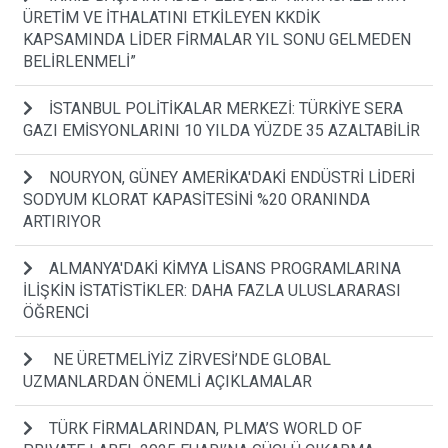
ÜRETİM VE İTHALATINI ETKİLEYEN KKDİK
KAPSAMINDA LİDER FİRMALAR YIL SONU GELMEDEN
BELİRLENMELİ”
İSTANBUL POLİTİKALAR MERKEZİ: TÜRKİYE SERA
GAZI EMİSYONLARINI 10 YILDA YÜZDE 35 AZALTABİLİR
NOURYON, GÜNEY AMERİKA'DAKİ ENDÜSTRİ LİDERİ
SODYUM KLORAT KAPASİTESİNİ %20 ORANINDA
ARTIRIYOR
ALMANYA'DAKİ KİMYA LİSANS PROGRAMLARINA
İLİŞKİN İSTATİSTİKLER: DAHA FAZLA ULUSLARARASI
ÖĞRENCİ
NE ÜRETMELİYİZ ZİRVESİ’NDE GLOBAL
UZMANLARDAN ÖNEMLİ AÇIKLAMALAR
TÜRK FİRMALARINDAN, PLMA’S WORLD OF