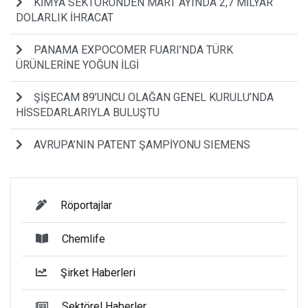
KİMYA SEKTÖRÜNDEN MART AYINDA 2,7 MİLYAR
DOLARLIK İHRACAT
PANAMA EXPOCOMER FUARI’NDA TÜRK
ÜRÜNLERİNE YOĞUN İLGİ
ŞİŞECAM 89’UNCU OLAĞAN GENEL KURULU’NDA
HİSSEDARLARIYLA BULUŞTU
AVRUPA’NIN PATENT ŞAMPİYONU SIEMENS
Röportajlar
Chemlife
Şirket Haberleri
Sektörel Haberler