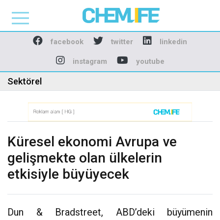
Chemlife - Basılı ve D
facebook
twitter
linkedin
instagram
youtube
Sektörel
Küresel ekonomi Avrupa ve
gelişmekte olan ülkelerin
etkisiyle büyüyecek
Dun & Bradstreet, ABD’deki büyümenin