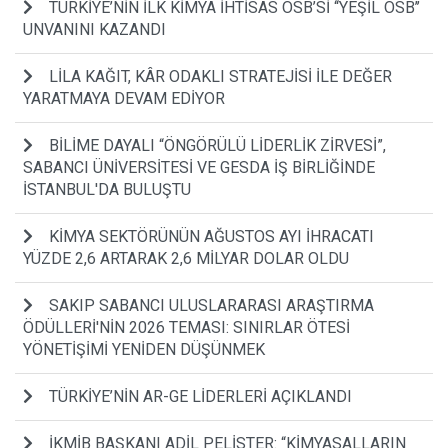
TÜRKİYE’NİN İLK KİMYA İHTİSAS OSB’Sİ ‘‘YEŞİL OSB’’
UNVANINI KAZANDI
LİLA KAĞIT, KÂR ODAKLI STRATEJİSİ İLE DEĞER
YARATMAYA DEVAM EDİYOR
BİLİME DAYALI “ÖNGÖRÜLÜ LİDERLİK ZİRVESİ”,
SABANCI ÜNİVERSİTESİ VE GESDA İŞ BİRLİĞİNDE
İSTANBUL'DA BULUŞTU
KİMYA SEKTÖRÜNÜN AĞUSTOS AYI İHRACATI
YÜZDE 2,6 ARTARAK 2,6 MİLYAR DOLAR OLDU
SAKIP SABANCI ULUSLARARASI ARAŞTIRMA
ÖDÜLLERİ'NİN 2026 TEMASI: SINIRLAR ÖTESİ
YÖNETİŞİMİ YENİDEN DÜŞÜNMEK
TÜRKİYE’NİN AR-GE LİDERLERİ AÇIKLANDI
İKMİB BAŞKANI ADİL PELİSTER: “KİMYASALLARIN